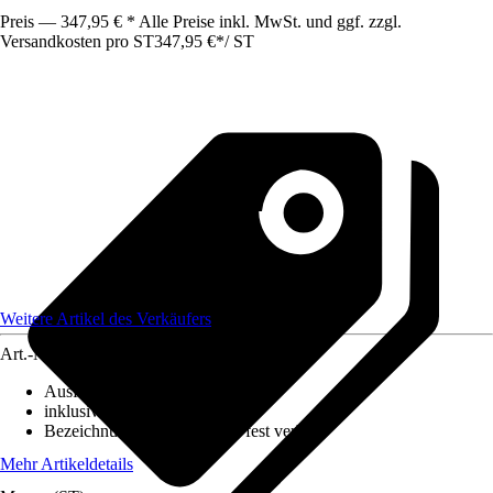
Preis — 347,95 € * Alle Preise inkl. MwSt. und ggf. zzgl.
Versandkosten pro ST
347,95 €
*
/
ST
Weitere Artikel des Verkäufers
Art.-Nr.
6782680
Ausführung
:
Pendelleuchte
inklusive Leuchtmittel
:
Ja
Bezeichnung Fassung
:
LED fest verbaut
Mehr Artikeldetails