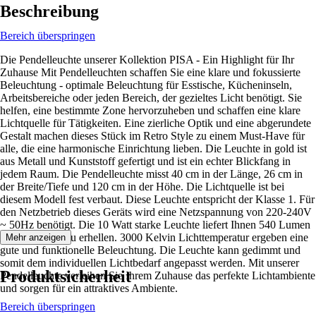
Beschreibung
Bereich überspringen
Die Pendelleuchte unserer Kollektion PISA - Ein Highlight für Ihr
Zuhause Mit Pendelleuchten schaffen Sie eine klare und fokussierte
Beleuchtung - optimale Beleuchtung für Esstische, Kücheninseln,
Arbeitsbereiche oder jeden Bereich, der gezieltes Licht benötigt. Sie
helfen, eine bestimmte Zone hervorzuheben und schaffen eine klare
Lichtquelle für Tätigkeiten. Eine zierliche Optik und eine abgerundete
Gestalt machen dieses Stück im Retro Style zu einem Must-Have für
alle, die eine harmonische Einrichtung lieben. Die Leuchte in gold ist
aus Metall und Kunststoff gefertigt und ist ein echter Blickfang in
jedem Raum. Die Pendelleuchte misst 40 cm in der Länge, 26 cm in
der Breite/Tiefe und 120 cm in der Höhe. Die Lichtquelle ist bei
diesem Modell fest verbaut. Diese Leuchte entspricht der Klasse 1. Für
den Netzbetrieb dieses Geräts wird eine Netzspannung von 220-240V
~ 50Hz benötigt. Die 10 Watt starke Leuchte liefert Ihnen 540 Lumen
um den Raum zu erhellen. 3000 Kelvin Lichttemperatur ergeben eine
Mehr anzeigen
gute und funktionelle Beleuchtung. Die Leuchte kann gedimmt und
somit dem individuellen Lichtbedarf angepasst werden. Mit unserer
Produktsicherheit
Pendelleuchte verleihen Sie Ihrem Zuhause das perfekte Lichtambiente
und sorgen für ein attraktives Ambiente.
Bereich überspringen