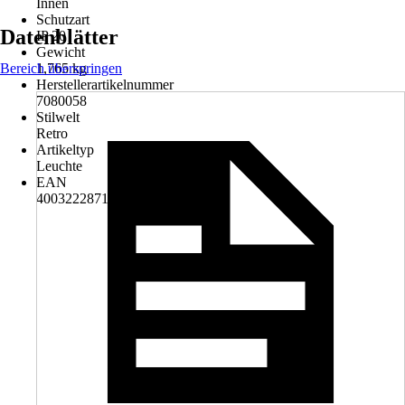
Innen
Schutzart
Datenblätter
IP 20
Gewicht
Bereich überspringen
1,765 kg
Herstellerartikelnummer
7080058
Stilwelt
Retro
Artikeltyp
Leuchte
EAN
4003222871843