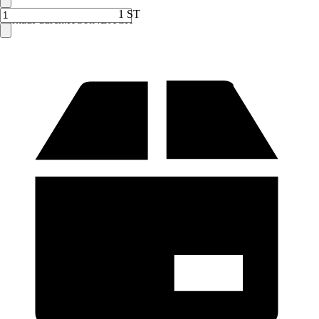
1 ST
Verkauf durch:
HORNBACH