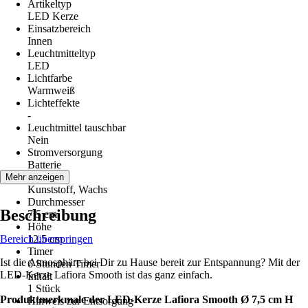
Artikeltyp
LED Kerze
Einsatzbereich
Innen
Leuchtmitteltyp
LED
Lichtfarbe
Warmweiß
Lichteffekte
-
Leuchtmittel tauschbar
Nein
Stromversorgung
Batterie
Material
Mehr anzeigen
Kunststoff, Wachs
Durchmesser
Beschreibung
7,5 cm
Höhe
Bereich überspringen
12,5 cm
Timer
Ist die Atmosphäre bei Dir zu Hause bereit zur Entspannung? Mit der
6 Stunden Timer
LED-Kerze Lafiora Smooth ist das ganz einfach.
Inhalt
1 Stück
Produktmerkmale der LED-Kerze Lafiora Smooth Ø 7,5 cm H
Hinweis zur Entsorgung