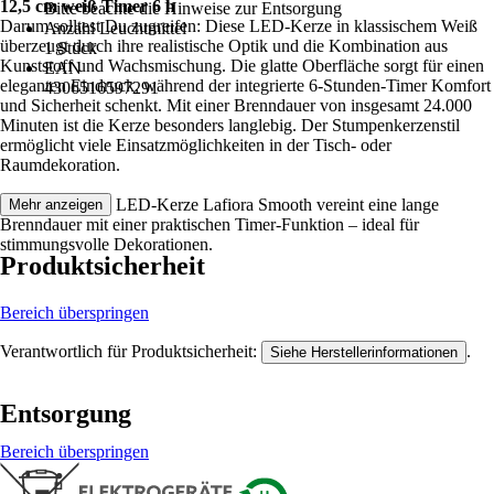
12,5 cm weiß Timer 6 h
Bitte beachte die Hinweise zur Entsorgung
Darum solltest Du zugreifen: Diese LED-Kerze in klassischem Weiß
Anzahl Leuchtmittel
überzeugt durch ihre realistische Optik und die Kombination aus
1 Stück
Kunststoff und Wachsmischung. Die glatte Oberfläche sorgt für einen
EAN
eleganten Eindruck, während der integrierte 6-Stunden-Timer Komfort
4306516597291
und Sicherheit schenkt. Mit einer Brenndauer von insgesamt 24.000
Minuten ist die Kerze besonders langlebig. Der Stumpenkerzenstil
ermöglicht viele Einsatzmöglichkeiten in der Tisch- oder
Raumdekoration.
Festgezurrt: Die LED-Kerze Lafiora Smooth vereint eine lange
Mehr anzeigen
Brenndauer mit einer praktischen Timer-Funktion – ideal für
stimmungsvolle Dekorationen.
Produktsicherheit
Bereich überspringen
Verantwortlich für Produktsicherheit:
.
Siehe Herstellerinformationen
Entsorgung
Bereich überspringen