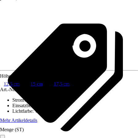
Höhe
12,5 cm
15 cm
17,5 cm
Art.-Nr.
12416058
Stromversorgung
:
Batterie
Einsatzbereich
:
Innen
Lichtfarbe
:
Warmweiß
Mehr Artikeldetails
Menge (ST)