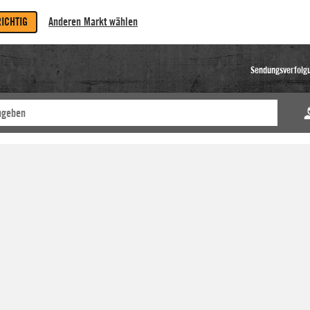
RICHTIG
Anderen Markt wählen
Sendungsverfolg