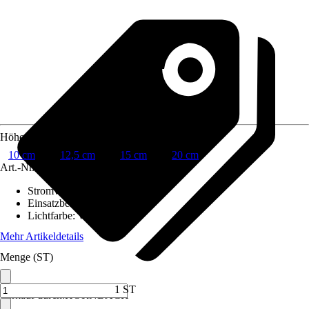
Höhe
10 cm
12,5 cm
15 cm
20 cm
Art.-Nr.
10410014
Stromversorgung
:
Batterie
Einsatzbereich
:
Innen
Lichtfarbe
:
Warmweiß
Mehr Artikeldetails
Menge (ST)
1 ST
Verkauf durch:
HORNBACH