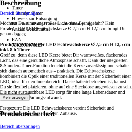
Beschreibung
12,5 cm
Timer
Bereich überspringen
8 Stunden Timer
Hinweis zur Entsorgung
Möchtest Du stimmungsvolles Licht ohne Brandgefahr? Kein
Bitte beachte die Hinweise zur Entsorgung
Problem. Die LED Echtwachskerze Ø 7,5 cm H 12,5 cm bringt Dir
Anzahl Leuchtmittel
genau das.
1 Stück
EAN
Produktmerkmale der LED Echtwachskerze Ø 7,5 cm H 12,5 cm
7332509978225
inkl. 8 h Timer
Greif zu, denn diese LED Kerze bietet Dir warmweißes, flackerndes
Licht, das eine gemütliche Atmosphäre schafft. Dank der integrierten
8-Stunden-Timer-Funktion leuchtet die Kerze zuverlässig und schaltet
sich danach automatisch aus – praktisch. Die Echtwachskerze
kombiniert die Optik einer traditionellen Kerze mit der Sicherheit einer
LED, ideal für den Innenbereich. Da sie batteriebetrieben ist, kannst
Du sie flexibel platzieren, ohne auf eine Steckdose angewiesen zu sein.
Die nicht austauschbare LED sorgt für eine lange Lebensdauer und
minimiert den Wartungsaufwand.
Mehr anzeigen
Festgezurrt: Die LED Echtwachskerze vereint Sicherheit und
Produktsicherheit
stimmungsvolles Licht für Dein Zuhause.
Bereich überspringen