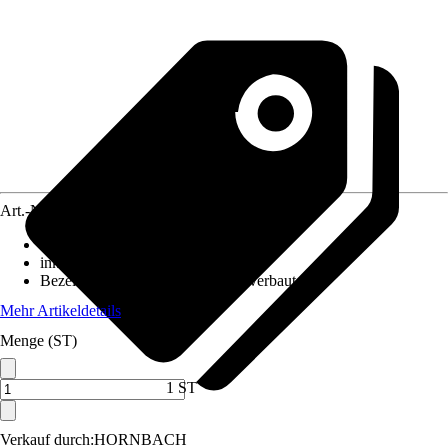
Art.-Nr.
10300214
Ausführung
:
Deckenleuchte
inklusive Leuchtmittel
:
Ja
Bezeichnung Fassung
:
LED fest verbaut
Mehr Artikeldetails
Menge (ST)
1 ST
Verkauf durch:
HORNBACH