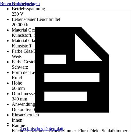
Bereich überspringen
Netzbetrieb
Betriebsspannung
230 V
Lebensdauer Leuchtmittel
20.000 h
Material Gestell
Kunststoff, Stahl
Material Glas/Schirm
Kunststoff
Farbe Glas/Schirm
Weiß
Farbe Gestell
Schwarz
Form der Leuchte
Rund
Höhe
60 mm
Durchmesser
340 mm
Anwendung
Dekorative Beleuchtung
Einsatzbereich
Innen
Räume
Technisches Datenblatt
Küche, Esszimmer, Arbeitszimmer, Flur / Diele, Schlafzimmer,