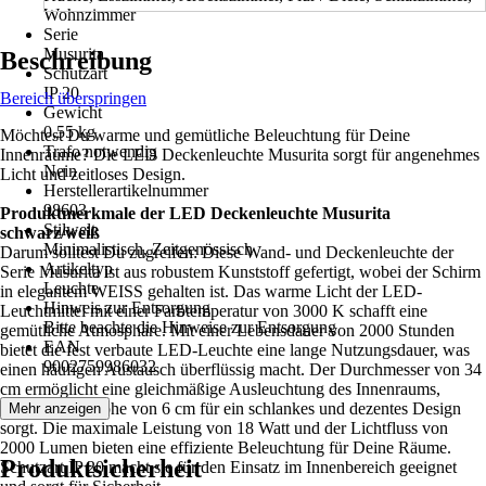
Wohnzimmer
Serie
Musurita
Beschreibung
Schutzart
IP 20
Bereich überspringen
Gewicht
0,55 kg
Möchtest Du warme und gemütliche Beleuchtung für Deine
Trafo notwendig
Innenräume? Die LED Deckenleuchte Musurita sorgt für angenehmes
Nein
Licht und zeitloses Design.
Herstellerartikelnummer
98603
Produktmerkmale der LED Deckenleuchte Musurita
Stilwelt
schwarz/weiß
Minimalistisch, Zeitgenössisch
Darum solltest Du zugreifen: Diese Wand- und Deckenleuchte der
Artikeltyp
Serie Musurita ist aus robustem Kunststoff gefertigt, wobei der Schirm
Leuchte
in elegantem WEISS gehalten ist. Das warme Licht der LED-
Hinweis zur Entsorgung
Leuchtmittel mit einer Farbtemperatur von 3000 K schafft eine
Bitte beachte die Hinweise zur Entsorgung
gemütliche Atmosphäre. Mit einer Lebensdauer von 2000 Stunden
EAN
bietet die fest verbaute LED-Leuchte eine lange Nutzungsdauer, was
9002759986032
einen häufigen Austausch überflüssig macht. Der Durchmesser von 34
cm ermöglicht eine gleichmäßige Ausleuchtung des Innenraums,
während die Höhe von 6 cm für ein schlankes und dezentes Design
Mehr anzeigen
sorgt. Die maximale Leistung von 18 Watt und der Lichtfluss von
2000 Lumen bieten eine effiziente Beleuchtung für Deine Räume.
Produktsicherheit
Schutzart IP 20 macht sie für den Einsatz im Innenbereich geeignet