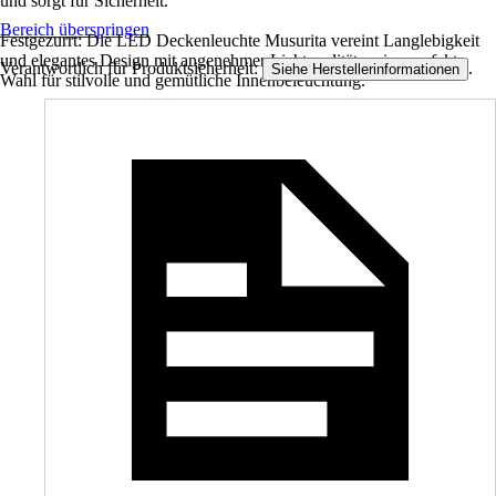
und sorgt für Sicherheit.
Bereich überspringen
Festgezurrt: Die LED Deckenleuchte Musurita vereint Langlebigkeit
und elegantes Design mit angenehmer Lichtqualität – eine perfekte
Verantwortlich für Produktsicherheit:
.
Siehe Herstellerinformationen
Wahl für stilvolle und gemütliche Innenbeleuchtung.