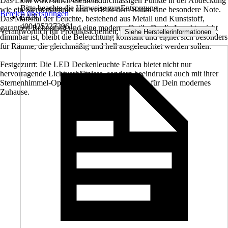
Das Licht wirkt durch die lichtdurchlässigen Punkte in der Abdeckung
Bitte beachte die Hinweise zur Entsorgung
wie ein Sternenhimmel und verleiht dem Raum eine besondere Note.
Bereich überspringen
EAN
Das Material der Leuchte, bestehend aus Metall und Kunststoff,
4004353373961
garantiert Robustheit und eine moderne Optik. Da die Leuchte nicht
Verantwortlich für Produktsicherheit:
.
Siehe Herstellerinformationen
dimmbar ist, bleibt die Beleuchtung konstant und eignet sich besonders
für Räume, die gleichmäßig und hell ausgeleuchtet werden sollen.
Festgezurrt: Die LED Deckenleuchte Farica bietet nicht nur
hervorragende Lichtverhältnisse, sondern beeindruckt auch mit ihrer
Sternenhimmel-Optik – eine ideale Ergänzung für Dein modernes
Zuhause.