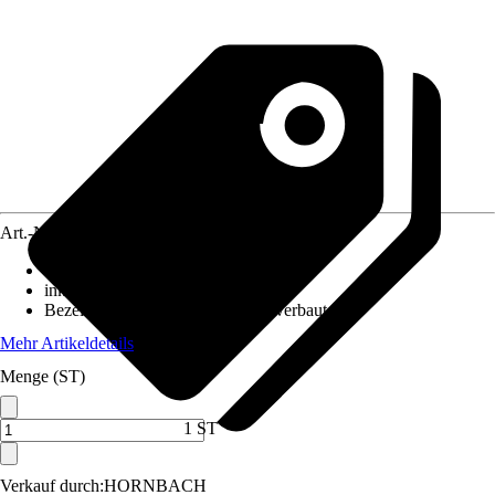
Art.-Nr.
10314908
Ausführung
:
Deckenleuchte
inklusive Leuchtmittel
:
Ja
Bezeichnung Fassung
:
LED fest verbaut
Mehr Artikeldetails
Menge (ST)
1 ST
Verkauf durch:
HORNBACH