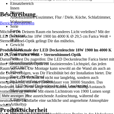
Einsatzbereich
Innen
Räume
Beschreibung
Arbeitszimmer, Esszimmer, Flur / Diele, Küche, Schlafzimmer,
Wohnzimmer
Bereich überspringen
Serie
Farcia
Möchtest Du Deinem Raum ein besonderes Licht verleihen? Mit der
Schutzart
LED Deckenleuchte 18W 1900 lm 4000 K Ø 29,5 cm Farica Weiß +
IP 20
Sternenhimmel-Optik gelingt Dir das mühelos.
Gewicht
0,32 kg
Produktmerkmale der LED Deckenleuchte 18W 1900 lm 4000 K
Trafo notwendig
Ø 29,5 cm Farica Weiß + Sternenhimmel-Optik
Nein
Darum solltest Du zugreifen: Die LED Deckenleuchte Farica bietet mit
Herstellerartikelnummer
ihrer Sternenhimmel-Optik ein faszinierendes Lichtspiel, das jeden
G97130/75
Raum aufwertet. Die Montage kann sowohl an die Wand als auch an
Stilwelt
die Decke erfolgen, was Dir Flexibilität bei der Installation bietet. Die
Basic, Modern/Trend
integrierte LED-Technik ist nicht nur langlebig, sondern auch
Im Lieferumfang enthalten
energiesparend, mit einer Lebensdauer von 30000 Stunden. Das
1x LED Wand/Deckenleuchte inkl. Leuchtmittel,
bedeutet, dass Du sie lange nutzen kannst, ohne häufig Austausch
Montagematerial
vornehmen zu müssen. Mit einem Lichtstrom von 1900 Lumen sorgt
Funktionen
die Leuchte für eine ausreichende Ausleuchtung, während die
Mehr anzeigen
1-flammig
neutralweiße Lichtfarbe eine sachliche und angenehme Atmosphäre
Artikeltyp
schafft.
Produktsicherheit
Leuchte
Hinweis zur Entsorgung