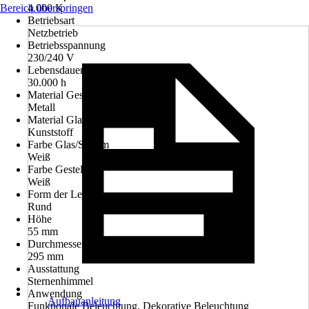
Bereich überspringen
4.000 K
Betriebsart
Netzbetrieb
Betriebsspannung
230/240 V
Lebensdauer Leuchtmittel
30.000 h
Material Gestell
Metall
Material Glas/Schirm
Kunststoff
Farbe Glas/Schirm
Weiß
Farbe Gestell
Weiß
Form der Leuchte
Rund
Höhe
55 mm
Durchmesser
295 mm
Ausstattung
Sternenhimmel
Anwendung
Aufbauanleitung
Funktionale Beleuchtung, Dekorative Beleuchtung