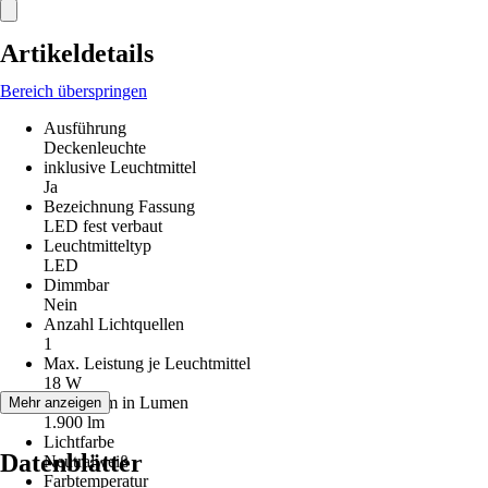
Artikeldetails
Bereich überspringen
Ausführung
Deckenleuchte
inklusive Leuchtmittel
Ja
Bezeichnung Fassung
LED fest verbaut
Leuchtmitteltyp
LED
Dimmbar
Nein
Anzahl Lichtquellen
1
Max. Leistung je Leuchtmittel
18 W
Lichtstrom in Lumen
Mehr anzeigen
1.900 lm
Lichtfarbe
Datenblätter
Neutralweiß
Farbtemperatur