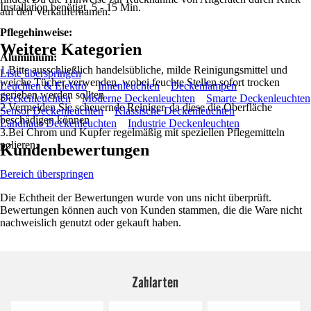
Installation benötigt. 5 - 15 Min.
auf den Verkäufernamen.
Pflegehinweise:
Weitere Kategorien
Aluminium:
1.Bitte ausschließlich handelsübliche, milde Reinigungsmittel und
Liste überspringen
weiche Tücher verwenden, wobei feuchte Stellen sofort trocken
Leuchten & Elektro
Innenleuchten
Deckenlampen
gerieben werden sollten
Deckenleuchten
Moderne Deckenleuchten
Smarte Deckenleuchten
2.Vermeiden Sie scheuernde Reiniger, da diese die Oberfläche
Sensor Deckenleuchten
Klassische Deckenleuchten
beschädigen können
Landhaus Deckenleuchten
Industrie Deckenleuchten
3.Bei Chrom und Kupfer regelmäßig mit speziellen Pflegemitteln
polieren.
Kundenbewertungen
Bereich überspringen
Die Echtheit der Bewertungen wurde von uns nicht überprüft.
Bewertungen können auch von Kunden stammen, die die Ware nicht
nachweislich genutzt oder gekauft haben.
Zahlarten