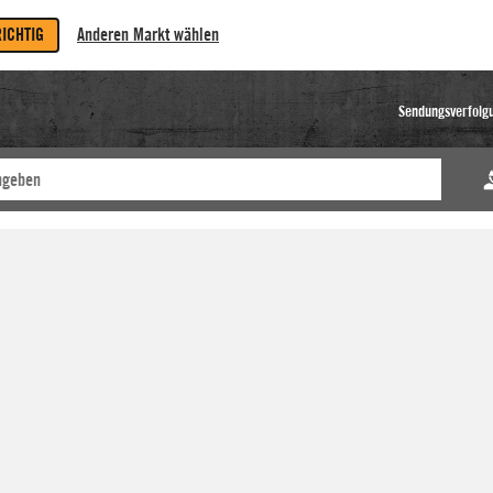
RICHTIG
Anderen Markt wählen
Sendungsverfolg