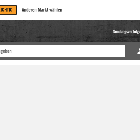
RICHTIG
Anderen Markt wählen
Sendungsverfolg