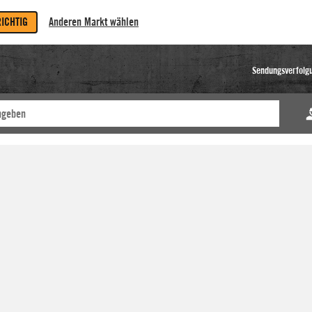
RICHTIG
Anderen Markt wählen
Sendungsverfolg