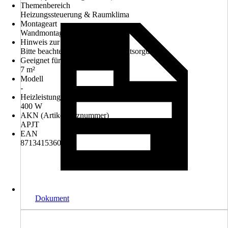
Themenbereich
Heizungssteuerung & Raumklima
Montageart
Wandmontage, Standmontage
Hinweis zur Entsorgung
Bitte beachte die Hinweise zur Entsorgung
Geeignet für Räume bis zu
7 m²
Modell
-
Heizleistung
400 W
AKN (Artikelkurznummer)
APJT
EAN
8713415360523
Dokument