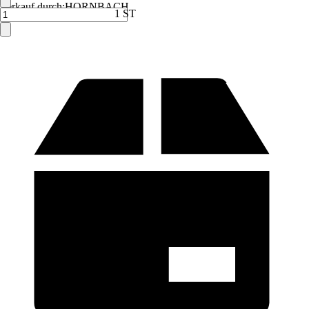
Verkauf durch:
HORNBACH
1 ST