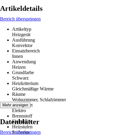
Artikeldetails
Bereich überspringen
Artikeltyp
Heizgerät
Ausführung
Konvektor
Einsatzbereich
Innen
Anwendung
Heizen
Grundfarbe
Schwarz
Heizkriterium
Gleichmäßige Wärme
Räume
Wohnzimmer, Schlafzimmer
Betriebsart
Mehr anzeigen
Elektro
Brennstoff
Datenblätter
Elektrisch
Heizstufen
Bereich überspringen
Stufenlos