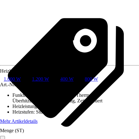
Heizleistung
1.000 W
1.200 W
400 W
800 W
Art.-Nr.
10734774
Funktionen
:
Remote Steuerung, Thermostat,
Überhitzungsschutz, WiFi-fähig, Zeitgesteuert
Heizleistung
:
400 W
Heizstufen
:
Stufenlos
Mehr Artikeldetails
Menge (ST)