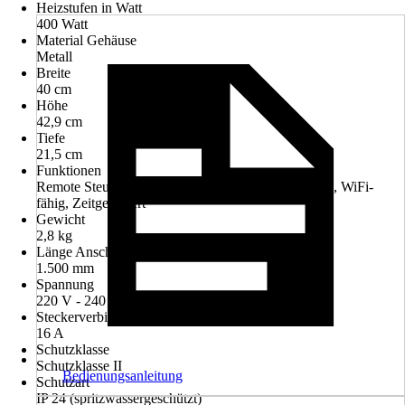
Heizstufen in Watt
400 Watt
Material Gehäuse
Metall
Breite
40 cm
Höhe
42,9 cm
Tiefe
21,5 cm
Funktionen
Remote Steuerung, Thermostat, Überhitzungsschutz, WiFi-
fähig, Zeitgesteuert
Gewicht
2,8 kg
Länge Anschlusskabel
1.500 mm
Spannung
220 V - 240 V
Steckerverbindung für
16 A
Schutzklasse
Schutzklasse II
Bedienungsanleitung
Schutzart
IP 24 (spritzwassergeschützt)