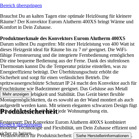
Bereich überspringen
Brauchst Du an kalten Tagen eine optimale Heizlösung für kleinere
Räume? Der Konvektor Eurom Alutherm 400XS bringt Wärme und
Komfort in Dein Zuhause.
Produktmerkmale des Konvektors Eurom Alutherm 400XS
Darum solltest Du zugreifen: Mit einer Heizleistung von 400 Watt ist
dieses Heizgerät ideal für Räume bis zu 7 m² geeignet. Die WiFi-
fähige Fernsteuerung und die integrierte Fernbedienung ermöglichen
Dir eine bequeme Bedienung aus der Ferne. Dank des stufenlosen
Thermostats kannst Du die Temperatur präzise einstellen, was zu
Energieeffizienz beiträgt. Der Überhitzungsschutz erhöht die
Sicherheit und sorgt für einen verlässlichen Betrieb. Die
spritzwassergeschützte Schutzart IP 24 macht den Konvektor auch für
Feuchträume wie Badezimmer geeignet. Das Gehäuse aus Metall
verspricht Langlebigkeit und Stabilität. Das Gerät bietet flexible
Mehr anzeigen
Montagemöglichkeiten, da es sowohl an der Wand montiert als auch
aufgestellt werden kann. Mit seinem eleganten schwarzen Design fügt
Produktsicherheit
sich der Konvektor stilvoll in jede Wohnumgebung ein.
Festgezurrt: Der Konvektor Eurom Alutherm 400XS kombiniert
Bereich überspringen
moderne Technologie und Flexibilität, um Dein Zuhause effizient und
sicher zu heizen.
Verantwortlich für Produktsicherheit:
.
Siehe Herstellerinformationen