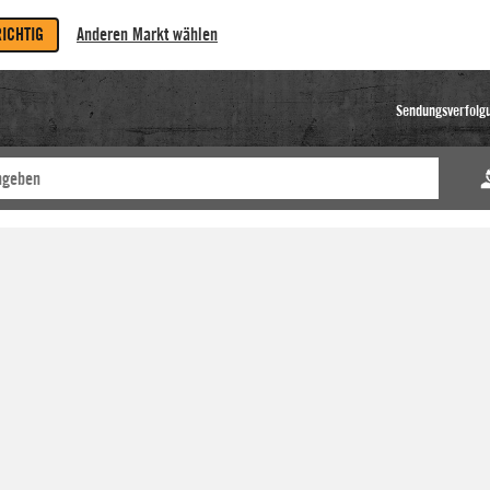
RICHTIG
Anderen Markt wählen
Sendungsverfolg