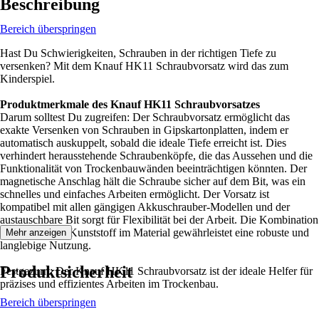
Beschreibung
Bereich überspringen
Hast Du Schwierigkeiten, Schrauben in der richtigen Tiefe zu
versenken? Mit dem Knauf HK11 Schraubvorsatz wird das zum
Kinderspiel.
Produktmerkmale des Knauf HK11 Schraubvorsatzes
Darum solltest Du zugreifen: Der Schraubvorsatz ermöglicht das
exakte Versenken von Schrauben in Gipskartonplatten, indem er
automatisch auskuppelt, sobald die ideale Tiefe erreicht ist. Dies
verhindert herausstehende Schraubenköpfe, die das Aussehen und die
Funktionalität von Trockenbauwänden beeinträchtigen könnten. Der
magnetische Anschlag hält die Schraube sicher auf dem Bit, was ein
schnelles und einfaches Arbeiten ermöglicht. Der Vorsatz ist
kompatibel mit allen gängigen Akkuschrauber-Modellen und der
austauschbare Bit sorgt für Flexibilität bei der Arbeit. Die Kombination
aus Metall und Kunststoff im Material gewährleistet eine robuste und
Mehr anzeigen
langlebige Nutzung.
Produktsicherheit
Festgezurrt: Der Knauf HK11 Schraubvorsatz ist der ideale Helfer für
präzises und effizientes Arbeiten im Trockenbau.
Bereich überspringen