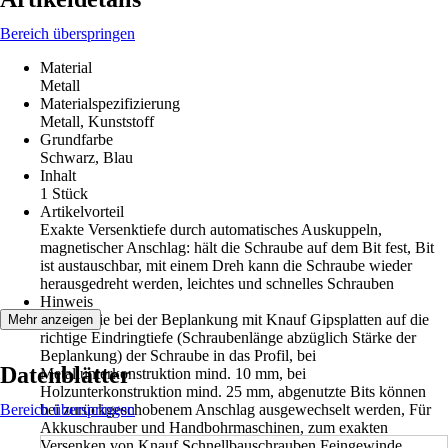
Bereich überspringen
Material
Metall
Materialspezifizierung
Metall, Kunststoff
Grundfarbe
Schwarz, Blau
Inhalt
1 Stück
Artikelvorteil
Exakte Versenktiefe durch automatisches Auskuppeln,
magnetischer Anschlag: hält die Schraube auf dem Bit fest, Bit
ist austauschbar, mit einem Dreh kann die Schraube wieder
herausgedreht werden, leichtes und schnelles Schrauben
Hinweis
Achten Sie bei der Beplankung mit Knauf Gipsplatten auf die
Mehr anzeigen
richtige Eindringtiefe (Schraubenlänge abzüglich Stärke der
Beplankung) der Schraube in das Profil, bei
Datenblätter
Metallunterkonstruktion mind. 10 mm, bei
Holzunterkonstruktion mind. 25 mm, abgenutzte Bits können
Bereich überspringen
bei zurückgeschobenem Anschlag ausgewechselt werden, Für
Akkuschrauber und Handbohrmaschinen, zum exakten
Versenken von Knauf Schnellbauschrauben Feingewinde,