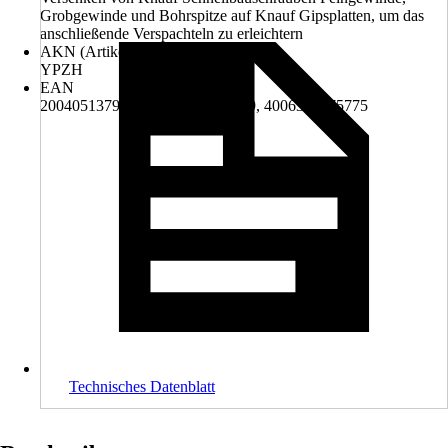
Grobgewinde und Bohrspitze auf Knauf Gipsplatten, um das
anschließende Verspachteln zu erleichtern
AKN (Artikelkurznummer)
YPZH
EAN
2004051379007, 4003982055019, 4006379075775
Technisches Datenblatt