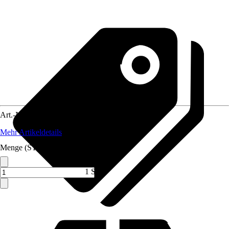
Art.-Nr.
4051379
Mehr Artikeldetails
Menge (ST)
1 ST