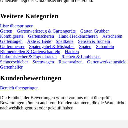
Unterseite liegt der Unkrautstecher gut in der Hand.
Weitere Kategorien
Liste überspringen
Garten
Gartenwerkzeug & Gartengeräte
Garten Grubber
Kombigeräte
Gartenscheren
Hand-Heckenscheren
Astscheren
Gartensägen
Äxte & Beile
Spaltkeile
Sensen & Sicheln
Gartenmesser
Spatengabel & Mistgabel
Spaten
Schaufeln
Blumenkellen & Gartenschaufeln
Hacken
Unkrautstecher & Fugenkratzer
Rechen & Laubbesen
Schneeschieber
Streuwagen
Rasenwalzen
Gartenwerkzeugstiele
Gartenhelfer
Kundenbewertungen
Bereich überspringen
Die Echtheit der Bewertungen wurde von uns nicht überprüft.
Bewertungen können auch von Kunden stammen, die die Ware nicht
nachweislich genutzt oder gekauft haben.