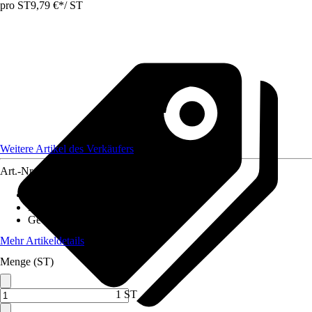
pro ST
9,79 €
*
/
ST
Weitere Artikel des Verkäufers
Art.-Nr.
12419899
Material Stiel
:
Kunststoff
Material Gerät
:
Stahl
Gewicht
:
0,23 kg
Mehr Artikeldetails
Menge (ST)
1 ST