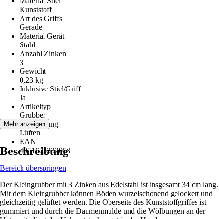
Material Stiel
Kunststoff
Art des Griffs
Gerade
Material Gerät
Stahl
Anzahl Zinken
3
Gewicht
0,23 kg
Inklusive Stiel/Griff
Ja
Artikeltyp
Grubber
Anwendung
Mehr anzeigen
Lüften
EAN
Beschreibung
4051623232053
Bereich überspringen
Der Kleingrubber mit 3 Zinken aus Edelstahl ist insgesamt 34 cm lang.
Mit dem Kleingrubber können Böden wurzelschonend gelockert und
gleichzeitig gelüftet werden. Die Oberseite des Kunststoffgriffes ist
gummiert und durch die Daumenmulde und die Wölbungen an der