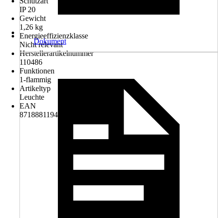
Schutzart
IP 20
Gewicht
1,26 kg
Energieeffizienzklasse
Dokument
Nicht relevant
Herstellerartikelnummer
110486
Funktionen
1-flammig
Artikeltyp
Leuchte
EAN
8718881194351