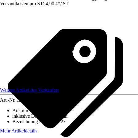
Versandkosten pro ST
54,90 €
*
/
ST
Weitere Artikel des Verkäufers
Art.-Nr.
12750215
Ausführung
:
Deckenleuchte
inklusive Leuchtmittel
:
Nein
Bezeichnung Fassung
:
E27
Mehr Artikeldetails