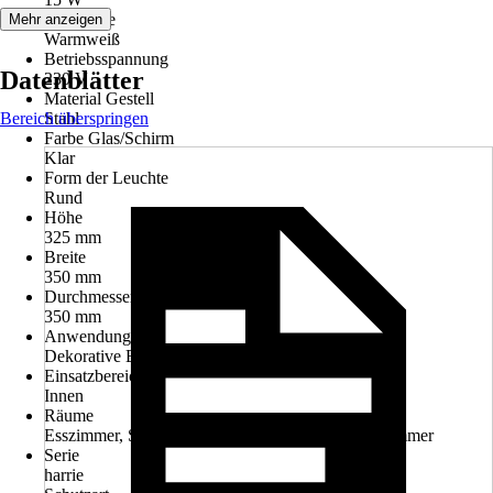
Lichtfarbe
Mehr anzeigen
Warmweiß
Betriebsspannung
Datenblätter
230 V
Material Gestell
Bereich überspringen
Stahl
Farbe Glas/Schirm
Klar
Form der Leuchte
Rund
Höhe
325 mm
Breite
350 mm
Durchmesser
350 mm
Anwendung
Dekorative Beleuchtung, Funktionale Beleuchtung
Einsatzbereich
Innen
Räume
Esszimmer, Schlafzimmer, Wohnzimmer, Arbeitszimmer
Serie
harrie