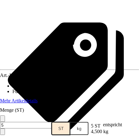
Art.-Nr.
12578324
Lebensphase
:
Adult
Futtermittelart
:
Alleinfuttermittel
Mehr Artikeldetails
Menge (ST)
entspricht
5 ST
ST
kg
4,500 kg