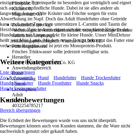
einzige tierische Proteinquelle ist besonders gut verträglich und eignet
Phosphor: 1,1
sich auch für empfindliche Hunde. Dabei ist sie alles andere als
Kalium: 0
langweilig: Ausgewählte Kräuter und Früchte sorgen für extra
Magnesium: 0,1
Abwechslung im Napf. Doch das Adult Hundefutter ohne Getreide
"
kann noch mehr: Zum einen unterstützen L-Carnitin und Taurin die
Zusatzstoffe (pro kg)
Herzfunktion. Zum anderen eignet sich die extra kleine Krokette des
"technologisch: Antioxidationsmittel: tocopherolhaltige Extrakte
Hundefutters mit Lamm perfekt für kleine Hunde. Unser MiniDeluxe
natürlichen Ursprungs.
heißt jetzt Mini Lamb. Mit dem neuen Design bekommt das Futter eine
ernährungsphysiologisch: Vitamin A 24.000 I.E.
verbesserte Rezeptur und ist jetzt ein Monoprotein-Produkt.
Fütterungshinweis
Frisches Trinkwasser sollte jederzeit verfügbar sein.
Hersteller
Weitere Kategorien
Josera Petfood GmbH & Co. KG
Anwendungsbereich
Liste überspringen
Hund
Zoo & Aquaristik
Hund
Hundefutter
Hunde Trockenfutter
Anwendung
Hunde Nassfutter
Hunde Frostfutter
Hunde Snacks
Füttern
Hunde Ergänzungsfutter
Lebensphase
Adult
Kundenbewertungen
EAN
4032254785217
Bereich überspringen
Die Echtheit der Bewertungen wurde von uns nicht überprüft.
Bewertungen können auch von Kunden stammen, die die Ware nicht
nachweislich genutzt oder gekauft haben.