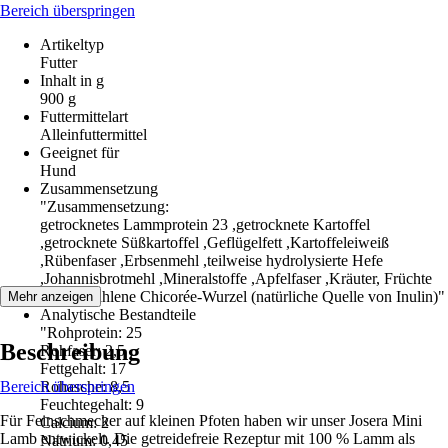
Bereich überspringen
Artikeltyp
Futter
Inhalt in g
900 g
Futtermittelart
Alleinfuttermittel
Geeignet für
Hund
Zusammensetzung
"Zusammensetzung:
getrocknetes Lammprotein 23 ,getrocknete Kartoffel
,getrocknete Süßkartoffel ,Geflügelfett ,Kartoffeleiweiß
,Rübenfaser ,Erbsenmehl ,teilweise hydrolysierte Hefe
,Johannisbrotmehl ,Mineralstoffe ,Apfelfaser ,Kräuter, Früchte
0.1 ,gemahlene Chicorée-Wurzel (natürliche Quelle von Inulin)"
Mehr anzeigen
Analytische Bestandteile
"Rohprotein: 25
Beschreibung
Rohfaser: 2,5
Fettgehalt: 17
Bereich überspringen
Rohasche: 8,5
Feuchtegehalt: 9
Für Feinschmecker auf kleinen Pfoten haben wir unser Josera Mini
Calcium: 2
Lamb entwickelt. Die getreidefreie Rezeptur mit 100 % Lamm als
Natrium: 0,45