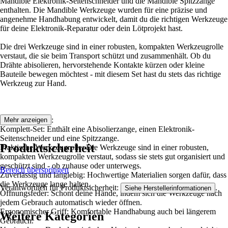
Mandible Elektronik-Seitenschneider und die Mandible Spitzzange
enthalten. Die Mandible Werkzeuge wurden für eine präzise und
angenehme Handhabung entwickelt, damit du die richtigen Werkzeuge
für deine Elektronik-Reparatur oder dein Lötprojekt hast.
Die drei Werkzeuge sind in einer robusten, kompakten Werkzeugrolle
verstaut, die sie beim Transport schützt und zusammenhält. Ob du
Drähte abisolieren, hervorstehende Kontakte kürzen oder kleine
Bauteile bewegen möchtest - mit diesem Set hast du stets das richtige
Werkzeug zur Hand.
Hauptmerkmale:
Mehr anzeigen
Komplett-Set: Enthält eine Abisolierzange, einen Elektronik-
Seitenschneider und eine Spitzzange.
Produktsicherheit
Praktische Werkzeugrolle: Die Werkzeuge sind in einer robusten,
kompakten Werkzeugrolle verstaut, sodass sie stets gut organisiert und
geschützt sind - ob zuhause oder unterwegs.
Bereich überspringen
Zuverlässig und langlebig: Hochwertige Materialien sorgen dafür, dass
die Werkzeuge lange halten.
Verantwortlich für Produktsicherheit:
.
Siehe Herstellerinformationen
Öffnungsfeder: Schont deine Hände, indem sich die Werkzeuge nach
jedem Gebrauch automatisch wieder öffnen.
Ergonomischer Griff: Komfortable Handhabung auch bei längerem
Weitere Kategorien
Gebrauch.