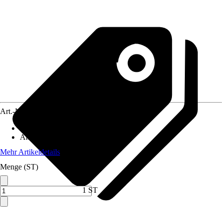
Art.-Nr.
12547856
Artikeltyp
:
Zange
Anwendung
:
Abisolieren
Mehr Artikeldetails
Menge (ST)
1 ST