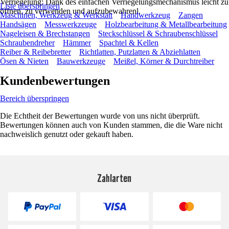
Verriegelung: Dank des einfachen Verriegelungsmechanismus leicht zu
Liste überspringen
öffnen, zu verwenden und aufzubewahrenl.
Maschinen, Werkzeug & Werkstatt
Handwerkzeug
Zangen
Handsägen
Messwerkzeuge
Holzbearbeitung & Metallbearbeitung
Nageleisen & Brechstangen
Steckschlüssel & Schraubenschlüssel
Schraubendreher
Hämmer
Spachtel & Kellen
Reiber & Reibebretter
Richtlatten, Putzlatten & Abziehlatten
Ösen & Nieten
Bauwerkzeuge
Meißel, Körner & Durchtreiber
Kundenbewertungen
Bereich überspringen
Die Echtheit der Bewertungen wurde von uns nicht überprüft.
Bewertungen können auch von Kunden stammen, die die Ware nicht
nachweislich genutzt oder gekauft haben.
Zahlarten