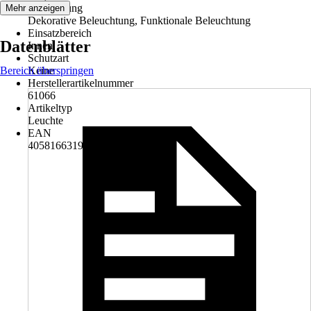
Anwendung
Mehr anzeigen
Dekorative Beleuchtung, Funktionale Beleuchtung
Einsatzbereich
Datenblätter
Innen
Schutzart
Bereich überspringen
Keine
Herstellerartikelnummer
61066
Artikeltyp
Leuchte
EAN
4058166319784