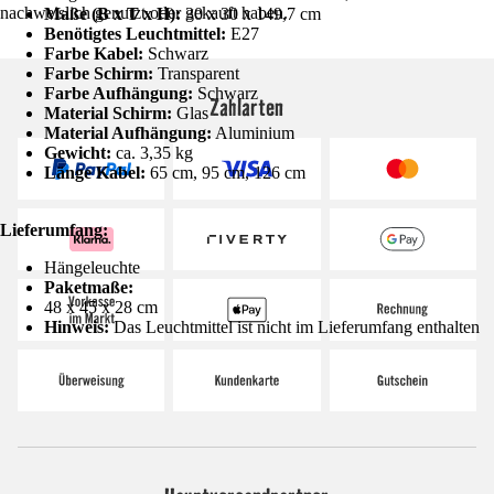
nachweislich genutzt oder gekauft haben.
Maße (B x T x H):
30 x 30 x 149,7 cm
Benötigtes Leuchtmittel:
E27
Farbe Kabel:
Schwarz
Farbe Schirm:
Transparent
Farbe Aufhängung:
Schwarz
Zahlarten
Material Schirm:
Glas
Material Aufhängung:
Aluminium
Gewicht:
ca. 3,35 kg
Länge Kabel:
65 cm, 95 cm, 126 cm
Lieferumfang:
Hängeleuchte
Paketmaße:
48 x 45 x 28 cm
Hinweis:
Das Leuchtmittel ist nicht im Lieferumfang enthalten