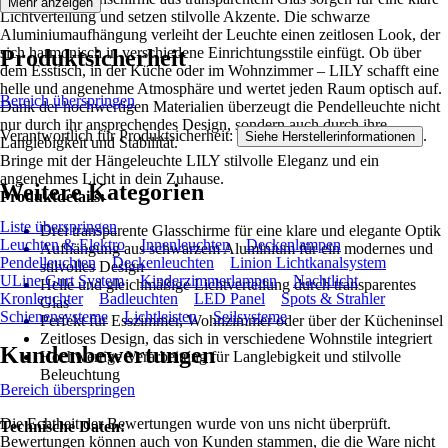
Mehr anzeigen
Lichtverteilung und setzen stilvolle Akzente. Die schwarze
Aluminiumaufhängung verleiht der Leuchte einen zeitlosen Look, der
sich harmonisch in verschiedene Einrichtungsstile einfügt. Ob über
Produktsicherheit
dem Esstisch, in der Küche oder im Wohnzimmer – LILY schafft eine
helle und angenehme Atmosphäre und wertet jeden Raum optisch auf.
Bereich überspringen
Dank der hochwertigen Materialien überzeugt die Pendelleuchte nicht
nur durch ihr ansprechendes Design, sondern auch durch ihre
Verantwortlich für Produktsicherheit:
.
Siehe Herstellerinformationen
Langlebigkeit und Stabilität.
Bringe mit der Hängeleuchte LILY stilvolle Eleganz und ein
angenehmes Licht in dein Zuhause.
Weitere Kategorien
Produktdetails:
Liste überspringen
Drei transparente Glasschirme für eine klare und elegante Optik
Leuchten & Elektro
Innenleuchten
Deckenlampen
Aufhängung aus schwarzem Aluminium für ein modernes und
Pendelleuchten
Deckenleuchten
Linion Lichtkanalsystem
stilvolles Design
ULine Gurt System
Kinderzimmerlampen
Nachtlicht
Helle und gleichmäßige Lichtverteilung durch transparentes
Kronleuchter
Badleuchten
LED Panel
Spots & Strahler
Glas
Schienensysteme
Lichtleisten
Seilsysteme
Perfekt für Esszimmer, Wohnzimmer oder über der Kücheninsel
Zeitloses Design, das sich in verschiedene Wohnstile integriert
Kundenbewertungen
Hochwertige Verarbeitung für Langlebigkeit und stilvolle
Beleuchtung
Bereich überspringen
Die Echtheit der Bewertungen wurde von uns nicht überprüft.
Technische Daten:
Bewertungen können auch von Kunden stammen, die die Ware nicht