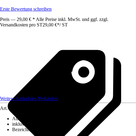
Erste Bewertung schreiben
Preis — 29,00 € * Alle Preise inkl. MwSt. und ggf. zzgl.
Versandkosten pro ST
29,00 €
*
/
ST
Weitere Artikel des Verkäufers
Art.-Nr.
12578205
Ausführung
:
Deckenleuchte
inklusive Leuchtmittel
:
Nein
Bezeichnung Fassung
:
E27