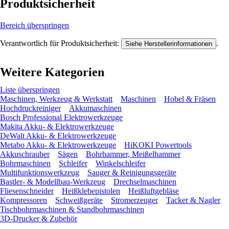
Produktsicherheit
Bereich überspringen
Verantwortlich für Produktsicherheit:
.
Siehe Herstellerinformationen
Weitere Kategorien
Liste überspringen
Maschinen, Werkzeug & Werkstatt
Maschinen
Hobel & Fräsen
Hochdruckreiniger
Akkumaschinen
Bosch Professional Elektrowerkzeuge
Makita Akku- & Elektrowerkzeuge
DeWalt Akku- & Elektrowerkzeuge
Metabo Akku- & Elektrowerkzeuge
HiKOKI Powertools
Akkuschrauber
Sägen
Bohrhammer, Meißelhammer
Bohrmaschinen
Schleifer
Winkelschleifer
Multifunktionswerkzeug
Sauger & Reinigungsgeräte
Bastler- & Modellbau-Werkzeug
Drechselmaschinen
Fliesenschneider
Heißklebepistolen
Heißluftgebläse
Kompressoren
Schweißgeräte
Stromerzeuger
Tacker & Nagler
Tischbohrmaschinen & Standbohrmaschinen
3D-Drucker & Zubehör