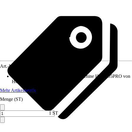
Art.-Nr.
5608440
Geeignet für
:
Abricht-Dickenhobelmaschine HOB305PRO von
Holzmann
Mehr Artikeldetails
Menge (ST)
1 ST