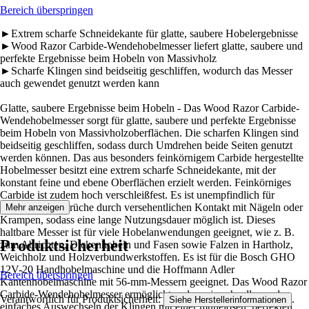
Bereich überspringen
►Extrem scharfe Schneidekante für glatte, saubere Hobelergebnisse
►Wood Razor Carbide-Wendehobelmesser liefert glatte, saubere und
perfekte Ergebnisse beim Hobeln von Massivholz
►Scharfe Klingen sind beidseitig geschliffen, wodurch das Messer
auch gewendet genutzt werden kann
Glatte, saubere Ergebnisse beim Hobeln - Das Wood Razor Carbide-
Wendehobelmesser sorgt für glatte, saubere und perfekte Ergebnisse
beim Hobeln von Massivholzoberflächen. Die scharfen Klingen sind
beidseitig geschliffen, sodass durch Umdrehen beide Seiten genutzt
werden können. Das aus besonders feinkörnigem Carbide hergestellte
Hobelmesser besitzt eine extrem scharfe Schneidekante, mit der
konstant feine und ebene Oberflächen erzielt werden. Feinkörniges
Carbide ist zudem hoch verschleißfest. Es ist unempfindlich für
Schäden oder Brüche durch versehentlichen Kontakt mit Nägeln oder
Mehr anzeigen
Krampen, sodass eine lange Nutzungsdauer möglich ist. Dieses
haltbare Messer ist für viele Hobelanwendungen geeignet, wie z. B.
Produktsicherheit
zum Abrichten, Dickenhobeln und Fasen sowie Falzen in Hartholz,
Weichholz und Holzverbundwerkstoffen. Es ist für die Bosch GHO
12V-20 Handhobelmaschine und die Hoffmann Adler
Bereich überspringen
Kantenhobelmaschine mit 56-mm-Messern geeignet. Das Wood Razor
Carbide-Wendehobelmesser ermöglicht zudem ein schnelles und
Verantwortlich für Produktsicherheit:
.
Siehe Herstellerinformationen
einfaches Auswechseln der Klingen mit einer mühelosen, perfekten