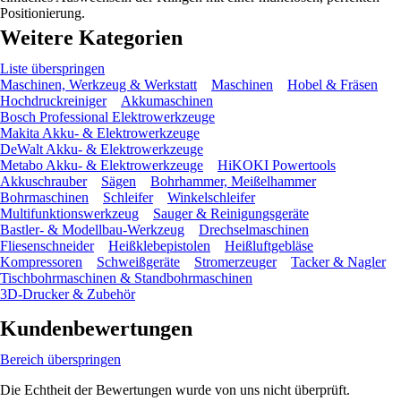
Positionierung.
Weitere Kategorien
Liste überspringen
Maschinen, Werkzeug & Werkstatt
Maschinen
Hobel & Fräsen
Hochdruckreiniger
Akkumaschinen
Bosch Professional Elektrowerkzeuge
Makita Akku- & Elektrowerkzeuge
DeWalt Akku- & Elektrowerkzeuge
Metabo Akku- & Elektrowerkzeuge
HiKOKI Powertools
Akkuschrauber
Sägen
Bohrhammer, Meißelhammer
Bohrmaschinen
Schleifer
Winkelschleifer
Multifunktionswerkzeug
Sauger & Reinigungsgeräte
Bastler- & Modellbau-Werkzeug
Drechselmaschinen
Fliesenschneider
Heißklebepistolen
Heißluftgebläse
Kompressoren
Schweißgeräte
Stromerzeuger
Tacker & Nagler
Tischbohrmaschinen & Standbohrmaschinen
3D-Drucker & Zubehör
Kundenbewertungen
Bereich überspringen
Die Echtheit der Bewertungen wurde von uns nicht überprüft.