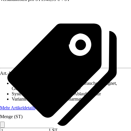
Art.-Nr.
12139252
Merkmale
:
Einhebelmischer, Für 2 Verbraucher geeignet,
Geräuschgruppe I, Keramikkartusche
System der Ablaufgarnitur
:
Ohne Ablaufgarnitur
Variante
:
Einhebel Badewannenarmatur
Mehr Artikeldetails
Menge (ST)
1 ST