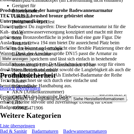
Unterputz-Einbaukörper (im Lieferumfang nicht enthalten)
Geeignet für
Produktmerkmale der hansgrohe Badewannenarmatur
Druckspeicher
TECTURIS E brushed bronze gebürstet ohne
Anschluss
Unterputzgrundkörper
Hochdruck - druckfest
Darum solltest Du zugreifen: Diese Badewannenarmatur ist für die
Form
Kalt- und Warmwasserversorgung konzipiert und macht mit ihrer
Eckig
gebürsteten Bronzeoberfläche in jedem Bad eine gute Figur. Die
Serie
Ausladung von etwa 194 mm bietet Dir ausreichend Platz beim
Tecturis E
Befüllen der Wanne und ermöglicht eine flexible Platzierung über der
Im Lieferumfang enthalten
Wanne. Dank der Anschlussgröße DN15 passt die Armatur zu
Badewannenarmatur
gängigen Druckspeichern und lässt sich einfach in bestehende
Mehr anzeigen
Hinweis
Installationen integrieren. Der Hochdruckanschluss sorgt für einen
Mindestdruck 1,0 bar, Maximaldruck 10 bar
druckfesten Betrieb und erhöht sowohl die Langlebigkeit als auch die
Herstellerartikelnummer
Produktsicherheit
Zuverlässigkeit der Armatur. Als Einhebel-Badarmatur der Reihe
73445140
Tecturis E zeichnet sie sich durch eine einfache und
Räume
benutzerfreundliche Handhabung aus.
Badezimmer
Bereich überspringen
AKN (Artikelkurznummer)
Festgezurrt: Mit der hansgrohe Badewannenarmatur TECTURIS E
CMUN
Verantwortlich für Produktsicherheit:
.
Siehe Herstellerinformationen
erhältst Du eine stilvolle und zuverlässige Lösung für Deine
EAN
Badgestaltung.
4059625471906
Weitere Kategorien
Liste überspringen
Bad & Sanitär
Badarmaturen
Badewannenarmaturen