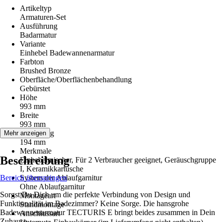
Artikeltyp
Armaturen-Set
Ausführung
Badarmatur
Variante
Einhebel Badewannenarmatur
Farbton
Brushed Bronze
Oberfläche/Oberflächenbehandlung
Gebürstet
Höhe
993 mm
Breite
993 mm
Ausladung
Mehr anzeigen
194 mm
Merkmale
Beschreibung
Einhebelmischer, Für 2 Verbraucher geeignet, Geräuschgruppe
I, Keramikkartusche
Bereich überspringen
System der Ablaufgarnitur
Ohne Ablaufgarnitur
Sorgst Du Dich um die perfekte Verbindung von Design und
Montageart
Funktionalität im Badezimmer? Keine Sorge. Die hansgrohe
Standmontage
Badewannenarmatur TECTURIS E bringt beides zusammen in Dein
Anschlussart
Zuhause.