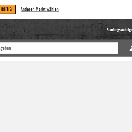
RICHTIG
Anderen Markt wählen
Sendungsverfolg