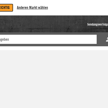
RICHTIG
Anderen Markt wählen
Sendungsverfolg