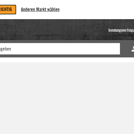
RICHTIG
Anderen Markt wählen
Sendungsverfolg