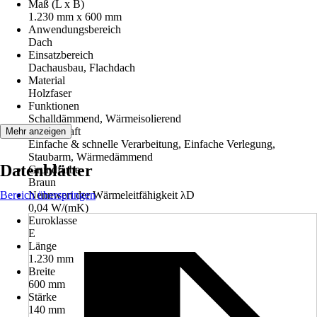
Maß (L x B)
1.230 mm x 600 mm
Anwendungsbereich
Dach
Einsatzbereich
Dachausbau, Flachdach
Material
Holzfaser
Funktionen
Schalldämmend, Wärmeisolierend
Eigenschaft
Mehr anzeigen
Einfache & schnelle Verarbeitung, Einfache Verlegung,
Staubarm, Wärmedämmend
Datenblätter
Grundfarbe
Braun
Bereich überspringen
Nennwert der Wärmeleitfähigkeit λD
0,04 W/(mK)
Euroklasse
E
Länge
1.230 mm
Breite
600 mm
Stärke
140 mm