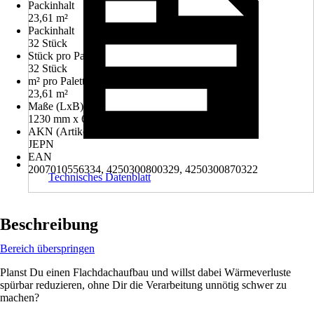
Packinhalt
23,61 m²
Packinhalt
32 Stück
Stück pro Palette
32 Stück
m² pro Palette
23,61 m²
Maße (LxB)
1230 mm x 600 mm
AKN (Artikelkurznummer)
JEPN
EAN
2007010556334, 4250300800329, 4250300870322
Technisches Datenblatt
Beschreibung
Bereich überspringen
Planst Du einen Flachdachaufbau und willst dabei Wärmeverluste
spürbar reduzieren, ohne Dir die Verarbeitung unnötig schwer zu
machen?