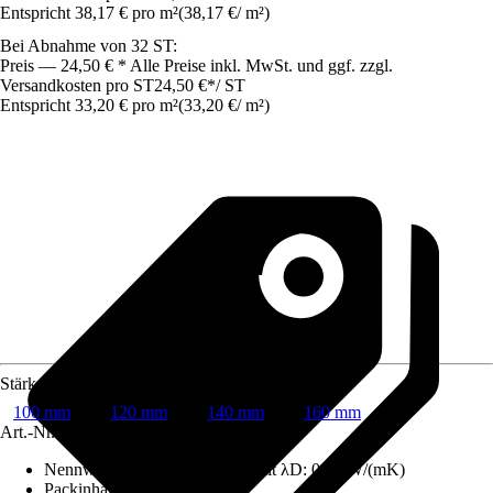
Entspricht 38,17 € pro m²
(
38,17 €
/
m²
)
Bei Abnahme von 32 ST:
Preis — 24,50 € * Alle Preise inkl. MwSt. und ggf. zzgl.
Versandkosten pro ST
24,50 €
*
/
ST
Entspricht 33,20 € pro m²
(
33,20 €
/
m²
)
Stärke
100 mm
120 mm
140 mm
160 mm
Art.-Nr.
12541130
Nennwert der Wärmeleitfähigkeit λD
:
0,04 W/(mK)
Packinhalt
:
23,61 m²