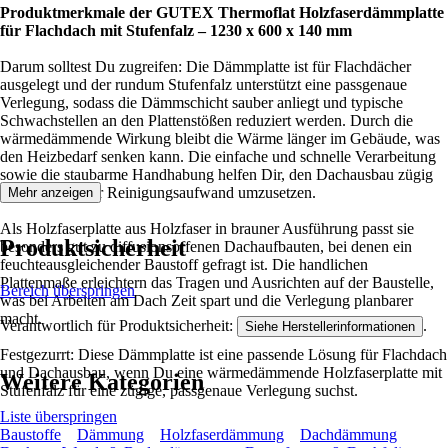
Produktmerkmale der GUTEX Thermoflat Holzfaserdämmplatte
für Flachdach mit Stufenfalz – 1230 x 600 x 140 mm
Darum solltest Du zugreifen: Die Dämmplatte ist für Flachdächer
ausgelegt und der rundum Stufenfalz unterstützt eine passgenaue
Verlegung, sodass die Dämmschicht sauber anliegt und typische
Schwachstellen an den Plattenstößen reduziert werden. Durch die
wärmedämmende Wirkung bleibt die Wärme länger im Gebäude, was
den Heizbedarf senken kann. Die einfache und schnelle Verarbeitung
sowie die staubarme Handhabung helfen Dir, den Dachausbau zügig
und mit weniger Reinigungsaufwand umzusetzen.
Mehr anzeigen
Als Holzfaserplatte aus Holzfaser in brauner Ausführung passt sie
Produktsicherheit
besonders gut zu diffusionsoffenen Dachaufbauten, bei denen ein
feuchteausgleichender Baustoff gefragt ist. Die handlichen
Plattenmaße erleichtern das Tragen und Ausrichten auf der Baustelle,
Bereich überspringen
was bei Arbeiten am Dach Zeit spart und die Verlegung planbarer
macht.
Verantwortlich für Produktsicherheit:
.
Siehe Herstellerinformationen
Festgezurrt: Diese Dämmplatte ist eine passende Lösung für Flachdach
und Dachausbau, wenn Du eine wärmedämmende Holzfaserplatte mit
Weitere Kategorien
Stufenfalz für eine zügige, passgenaue Verlegung suchst.
Liste überspringen
Baustoffe
Dämmung
Holzfaserdämmung
Dachdämmung