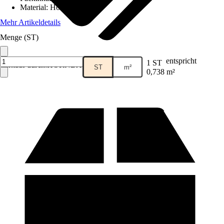
Material
:
Holzfaser
Mehr Artikeldetails
Menge (ST)
entspricht
1 ST
Verkauf durch:
HORNBACH
ST
m²
0,738 m²