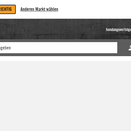
RICHTIG
Anderen Markt wählen
Sendungsverfolg