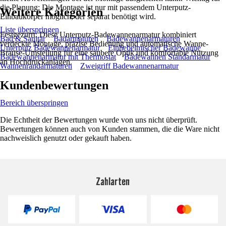
die Planung: Die Montage ist nur mit passendem Unterputz-
Weitere Kategorien
Einbaukörper möglich, der separat benötigt wird.
Liste überspringen
Festgezurrt: Diese Unterputz-Badewannenarmatur kombiniert
Bad & Sanitär
Badarmaturen
Badewannenarmaturen
verdeckte Montage, präzise Bedienung und automatische Wanne-
Unterputz Badewannenarmatur
Einhebelmischer Badewanne
Brause-Umstellung für eine saubere Optik und komfortable Nutzung
Badewannenarmatur mit Thermostat
Badewannen Standarmatur
an Hochdruckanlagen.
Wannenrandarmaturen
Zweigriff Badewannenarmatur
Kundenbewertungen
Bereich überspringen
Die Echtheit der Bewertungen wurde von uns nicht überprüft.
Bewertungen können auch von Kunden stammen, die die Ware nicht
nachweislich genutzt oder gekauft haben.
Zahlarten