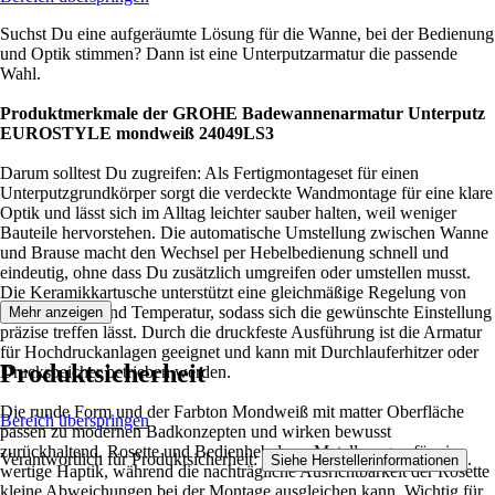
Suchst Du eine aufgeräumte Lösung für die Wanne, bei der Bedienung
und Optik stimmen? Dann ist eine Unterputzarmatur die passende
Wahl.
Produktmerkmale der GROHE Badewannenarmatur Unterputz
EUROSTYLE mondweiß 24049LS3
Darum solltest Du zugreifen: Als Fertigmontageset für einen
Unterputzgrundkörper sorgt die verdeckte Wandmontage für eine klare
Optik und lässt sich im Alltag leichter sauber halten, weil weniger
Bauteile hervorstehen. Die automatische Umstellung zwischen Wanne
und Brause macht den Wechsel per Hebelbedienung schnell und
eindeutig, ohne dass Du zusätzlich umgreifen oder umstellen musst.
Die Keramikkartusche unterstützt eine gleichmäßige Regelung von
Wassermenge und Temperatur, sodass sich die gewünschte Einstellung
Mehr anzeigen
präzise treffen lässt. Durch die druckfeste Ausführung ist die Armatur
für Hochdruckanlagen geeignet und kann mit Durchlauferhitzer oder
Produktsicherheit
Druckspeicher betrieben werden.
Die runde Form und der Farbton Mondweiß mit matter Oberfläche
Bereich überspringen
passen zu modernen Badkonzepten und wirken bewusst
zurückhaltend. Rosette und Bedienhebel aus Metall sorgen für eine
Verantwortlich für Produktsicherheit:
.
Siehe Herstellerinformationen
wertige Haptik, während die nachträgliche Ausrichtbarkeit der Rosette
kleine Abweichungen bei der Montage ausgleichen kann. Wichtig für