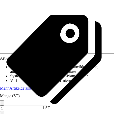
Art.-Nr.
10038603
Merkmale
:
Bedienhebel aus Metall, Keramikkartusche,
automatische Umstellung: Wanne/Brause
System der Ablaufgarnitur
:
Ohne Ablaufgarnitur
Variante
:
Badewannenarmatur Unterputz
Mehr Artikeldetails
Menge (ST)
1 ST