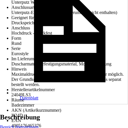
Unterputz Wandmontage
Anschlussart
Unterputz-Einbaukörper (im Lieferumfang nicht enthalten)
Geeignet für
Druckspeicher, Durchlauferhitzer
Anschluss
Hochdruck - druckfest
Form
Rund
Serie
Eurostyle
Im Lieferumfang enthalten
Duscharmatur, Befestigungsmaterial, Montageanleitung
Hinweis
Maximaldruck 10 bar, Montage nur mit Grundkörper möglich.
Der Grundkörper ist unbedingt erforderlich und muss separat
bestellt werden.
Herstellerartikelnummer
24049LS3
Datenblatt
Räume
Badezimmer
AKN (Artikelkurznummer)
K24D
Beschreibung
EAN
4005176465376
Bereich überspringen