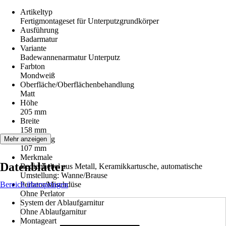
Artikeltyp
Fertigmontageset für Unterputzgrundkörper
Ausführung
Badarmatur
Variante
Badewannenarmatur Unterputz
Farbton
Mondweiß
Oberfläche/Oberflächenbehandlung
Matt
Höhe
205 mm
Breite
158 mm
Ausladung
Mehr anzeigen
107 mm
Merkmale
Datenblätter
Bedienhebel aus Metall, Keramikkartusche, automatische
Umstellung: Wanne/Brause
Bereich überspringen
Perlator/Mischdüse
Ohne Perlator
System der Ablaufgarnitur
Ohne Ablaufgarnitur
Montageart