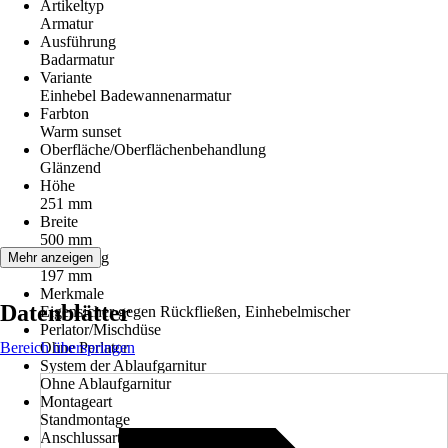
Artikeltyp
Armatur
Ausführung
Badarmatur
Variante
Einhebel Badewannenarmatur
Farbton
Warm sunset
Oberfläche/Oberflächenbehandlung
Glänzend
Höhe
251 mm
Breite
500 mm
Ausladung
Mehr anzeigen
197 mm
Merkmale
Datenblätter
Eigensicher gegen Rückfließen, Einhebelmischer
Perlator/Mischdüse
Bereich überspringen
Ohne Perlator
System der Ablaufgarnitur
Ohne Ablaufgarnitur
Montageart
Standmontage
Anschlussart