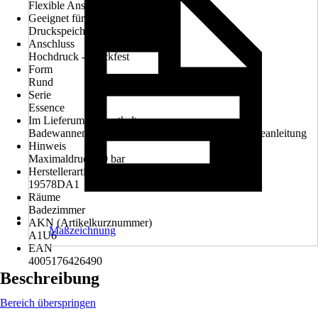
Flexible Anschlussschläuche 1/2"
Geeignet für
Druckspeicher, Durchlauferhitzer
Anschluss
Hochdruck - druckfest
Form
Rund
Serie
Essence
Im Lieferumfang enthalten
Badewannenarmatur, Befestigungsmaterial, Montageanleitung
Hinweis
Maximaldruck 10 bar
Herstellerartikelnummer
19578DA1
Räume
Badezimmer
AKN (Artikelkurznummer)
Maßzeichnung
A1U6
EAN
4005176426490
Beschreibung
Bereich überspringen