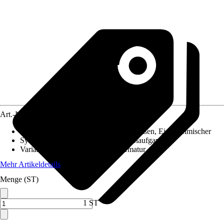
Art.-Nr.
10038519
Merkmale
:
Eigensicher gegen Rückfließen, Einhebelmischer
System der Ablaufgarnitur
:
Ohne Ablaufgarnitur
Variante
:
Einhebel Badewannenarmatur
Mehr Artikeldetails
Menge (ST)
1 ST