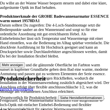
Du willst an der Wanne Wasser bequem steuern und dabei eine klare,
aufgeräumte Optik im Bad behalten.
Produktmerkmale der
GROHE Badewannenarmatur ESSENCE
warm sunset 19578DA1
Darum solltest Du zugreifen: Die 4-Loch-Standmontage setzt die
Bedienpunkte sauber an den Wannenrand und sorgt so für eine
ordentliche Anordnung mit gut erreichbarem Hebel. Als
Einhebelmischer lässt sich Temperatur und Wassermenge mit einer
Hand einstellen, was die Bedienung im Alltag spürbar vereinfacht. Die
druckfeste Ausführung ist für Hochdruck geeignet und kann an
Druckspeicher sowie Durchlauferhitzer angeschlossen werden, damit
Du bei der Installation flexibel bleibst.
Die runde Form und die glänzende Oberfläche im Farbton warm
Mehr anzeigen
sunset in kupferner Grundfarbe geben dem Bad eine warme, moderne
Anmutung und passen gut zu weiteren Elementen der Serie essence.
Produktsicherheit
Die Armatur ist eigensicher gegen Rückfließen, wodurch die
Installation in der Wannenanwendung zusätzlich abgesichert wird. Der
Anschluss erfolgt über flexible anschlussschläuche 1/2, was die
Bereich überspringen
Montage am vorhandenen Anschluss erleichtert.
Verantwortlich für Produktsicherheit:
.
Siehe Herstellerinformationen
Festgezurrt: Diese Wannenarmatur kombiniert eine aufgeräumte 4-
loch-Optik mit einfacher Einhebel-Bedienung und flexibler
Anschlussmöglichkeit für gängige Warmwassergeräte.