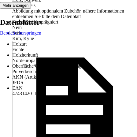
Bildhinweis
Mehr anzeigen
Abbildung mit optionalem Zubehör, nähere Informationen
entnehmen Sie bitte dem Datenblatt
Datenblätter
Kesseldruckimprägniert
Nein
Bereich überspringen
Serie
Kim, Kylie
Holzart
Fichte
Holzherkunft
Nordeuropa
Oberfläche/Oberflächenbehandlung
Pulverbeschichtet, Unbehandelt
AKN (Artikelkurznummer)
JFDS
EAN
4743142011119