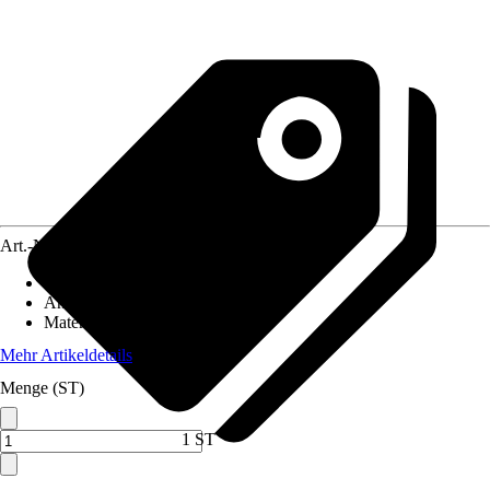
Art.-Nr.
5608346
Artikeltyp
:
Grill
Anwendungsbereich
:
Pavillon
Material
:
Metall, Holz
Mehr Artikeldetails
Menge (ST)
1 ST