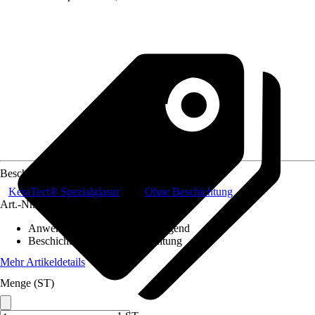
Beschichtung
KeraTect® Spezialglasur
Ohne Beschichtung
Art.-Nr.
10518038
Anwendungsbereich
:
Wandhängend
Beschichtung
:
Ohne Beschichtung
Mehr Artikeldetails
Menge (ST)