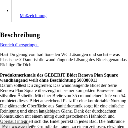
Maßzeichnung
Beschreibung
Bereich überspringen
Hast Du genug von traditionellen WC-Lösungen und suchst etwas
Plastisches? Dann ist die wandhängende Lösung des Bidets genau das
Richtige für Dich.
Produktmerkmale des GEBERIT Bidet Renova Plan Square
wandhängend weiß ohne Beschichtung 500380011
Darum solltest Du zugreifen: Das wandhängende Bidet der Serie
Renova Plan Square überzeugt mit seiner kompakten Bauweise und
stilvollen Ästhetik. Mit einer Breite von 35 cm und einer Tiefe von 54
cm bietet dieses Bidet ausreichend Platz für eine komfortable Nutzung.
Die glänzende Oberfläche aus Sanitärkeramik sorgt für eine einfache
Reinigung und einen langlebigen Glanz. Dank der durchdachten
Konstruktion mit einem mittig durchgestochenen Hahnloch und
Überlauf integriert sich das Bidet perfekt in jedes Bad. Die halbrunde
Form und die weiße Grundfarbe tragen zu einem zeitlosen, eleganten
Mehr anzeigen