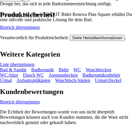
Design bei, das sich in jede Badezimmereinrichtung einfügt.
Produktsicherheit
Festgezurrt: Mit dem GEBERIT Bidet Renova Plan Square erhältst Du
eine stilvolle und praktische Lösung für dein Bad.
Bereich überspringen
Verantwortlich für Produktsicherheit:
.
Siehe Herstellerinformationen
Weitere Kategorien
Liste überspringen
Bad & Sanitär
Badkeramik
Bidet
WC
Waschbecken
WC-Sitze
Dusch WC
Ausgussbecken
Badkeramikzubehör
Urinal
Aufsatzspülkästen
Waschtisch-Säulen
Urinal-Deckel
Kundenbewertungen
Bereich überspringen
Die Echtheit der Bewertungen wurde von uns nicht überprüft.
Bewertungen können auch von Kunden stammen, die die Ware nicht
nachweislich genutzt oder gekauft haben.