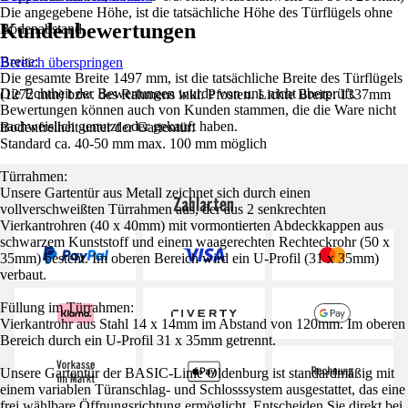
Die angegebene Höhe, ist die tatsächliche Höhe des Türflügels ohne
Kundenbewertungen
Bodenabstand.
Breite:
Bereich überspringen
Die gesamte Breite 1497 mm, ist die tatsächliche Breite des Türflügels
Die Echtheit der Bewertungen wurde von uns nicht überprüft.
(1272 mm) bzw. des Rahmens inkl. Pfosten. Lichte Breite: 1337mm
Bewertungen können auch von Kunden stammen, die die Ware nicht
nachweislich genutzt oder gekauft haben.
Bodenfreiheit unter der Gartentür:
Standard ca. 40-50 mm max. 100 mm möglich
Türrahmen:
Unsere Gartentür aus Metall zeichnet sich durch einen
Zahlarten
vollverschweißten Türrahmen aus, der aus 2 senkrechten
Vierkantrohren (40 x 40mm) mit vormontierten Abdeckkappen aus
schwarzem Kunststoff und einem waagerechten Rechteckrohr (50 x
35mm) besteht. Im oberen Bereich wird ein U-Profil (31 x 35mm)
verbaut.
Füllung im Türrahmen:
Vierkantrohr aus Stahl 14 x 14mm im Abstand von 120mm. Im oberen
Bereich durch ein U-Profil 31 x 35mm getrennt.
Unsere Gartentür der BASIC-Linie Oldenburg ist standardmäßig mit
einem variablen Türanschlag- und Schlosssystem ausgestattet, das eine
frei wählbare Öffnungsrichtung ermöglicht. Entscheiden Sie direkt bei