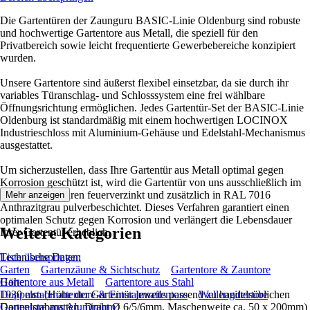
Die Gartentüren der Zaunguru BASIC-Linie Oldenburg sind robuste
und hochwertige Gartentore aus Metall, die speziell für den
Privatbereich sowie leicht frequentierte Gewerbebereiche konzipiert
wurden.
Unsere Gartentore sind äußerst flexibel einsetzbar, da sie durch ihr
variables Türanschlag- und Schlosssystem eine frei wählbare
Öffnungsrichtung ermöglichen. Jedes Gartentür-Set der BASIC-Linie
Oldenburg ist standardmäßig mit einem hochwertigen LOCINOX
Industrieschloss mit Aluminium-Gehäuse und Edelstahl-Mechanismus
ausgestattet.
Um sicherzustellen, dass Ihre Gartentür aus Metall optimal gegen
Korrosion geschützt ist, wird die Gartentür von uns ausschließlich im
Tauchbadverfahren feuerverzinkt und zusätzlich in RAL 7016
Mehr anzeigen
Anthrazitgrau pulverbeschichtet. Dieses Verfahren garantiert einen
optimalen Schutz gegen Korrosion und verlängert die Lebensdauer
Weitere Kategorien
Ihrer Gartentür erheblich.
Technische Daten:
Liste überspringen
Garten
Gartenzäune & Sichtschutz
Gartentore & Zauntore
Höhe:
Gartentore aus Metall
Gartentore aus Stahl
1030 mm (Höhe der Gartentür jeweils passend zu handelsüblichen
Doppelstabmattentore & Einstabmattentore
Wellengittertore
Doppelstabmatten, Draht Ø 6/5/6mm, Maschenweite ca. 50 x 200mm)
Gartentore aus Aluminium