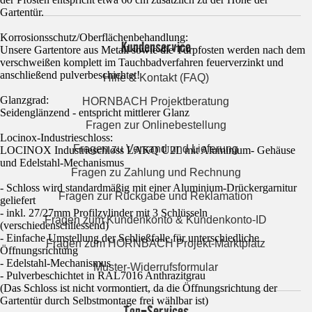
Gartentür.
Korrosionsschutz/Oberflächenbehandlung:
Kundenservice
Unsere Gartentore aus Metall sowie die Türpfosten werden nach dem
verschweißen komplett im Tauchbadverfahren feuerverzinkt und
anschließend pulverbeschichtet!
Hilfe & Kontakt (FAQ)
Glanzgrad:
HORNBACH Projektberatung
Seidenglänzend - entspricht mittlerer Glanz
Fragen zur Onlinebestellung
Locinox-Industrieschloss:
Fragen zu Versand und Lieferung
LOCINOX Industrieschloss LAKQ U2L mit Aluminium- Gehäuse
und Edelstahl-Mechanismus
Fragen zu Zahlung und Rechnung
- Schloss wird standardmäßig mit einer Aluminium-Drückergarnitur
Fragen zur Rückgabe und Reklamation
geliefert
- inkl. 27/27mm Profilzylinder mit 3 Schlüsseln
Fragen zum Kundenkonto & Kundenkonto-ID
(verschiedenschliessend)
- Einfache Umstellung der Schließfalle für unterschiedliche
Fragen zum HORNBACH Projekt-Marktplatz
Öffnungsrichtung
- Edelstahl-Mechanismus
Muster-Widerrufsformular
- Pulverbeschichtet in RAL7016 Anthrazitgrau
(Das Schloss ist nicht vormontiert, da die Öffnungsrichtung der
Gartentür durch Selbstmontage frei wählbar ist)
Top-Services