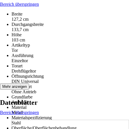
Bereich überspringen
Breite
127,2 cm
Durchgangsbreite
133,7 cm
Höhe
103 cm
Artikeltyp
Tor
Ausführung
Einzeltor
Torart
Drehflügeltor
Öffnungsrichtung
DIN Universal
Antriebsart
Mehr anzeigen
Ohne Antrieb
Grundfarbe
Datenblätter
Anthrazit
Material
Bereich überspringen
Metall
Materialspezifizierung
Stahl
Oberfläche/Oberflächenbehandlung