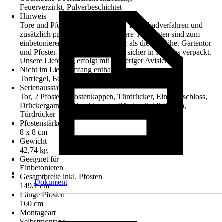
Feuerverzinkt, Pulverbeschichtet
Hinweis
Tore und Pfosten feuerverzinkt im Tauchbadverfahren und
zusätzlich pulverbeschichtet! Unsere Torpfosten sind zum
einbetonieren und ca. 60cm länger als die Torhöhe. Gartentor
und Pfosten werden komplett und sicher in Kartons verpackt.
Unsere Lieferung erfolgt mit vorheriger Avisierung.
Nicht im Lieferumfang enthalten
Torriegel, Bodenhülse bzw. Bodenanschlag
Serienausstattung
Tor, 2 Pfosten, Pfostenkappen, Türdrücker, Einsteckschloss,
Drückergarnitur, Beschlagsatz, Bänder, Schließblech,
Türdrücker
Pfostenstärke
8 x 8 cm
Gewicht
42,74 kg
Geeignet für
Einbetonieren
Gesamtbreite inkl. Pfosten
Dokument
149,7 cm
Länge Pfosten
160 cm
Montageart
Selbstmontage