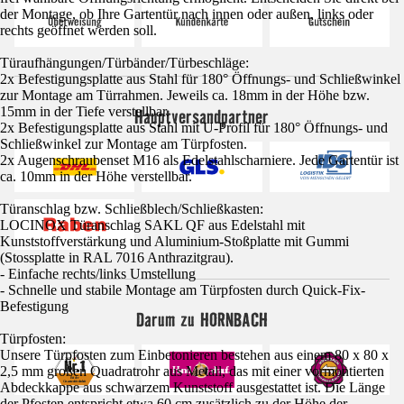
der Montage, ob Ihre Gartentür nach innen oder außen, links oder
rechts geöffnet werden soll.
Türaufhängungen/Türbänder/Türbeschläge:
2x Befestigungsplatte aus Stahl für 180° Öffnungs- und Schließwinkel
zur Montage am Türrahmen. Jeweils ca. 18mm in der Höhe bzw.
15mm in der Tiefe verstellbar.
Hauptversandpartner
2x Befestigungsplatte aus Stahl mit U-Profil für 180° Öffnungs- und
Schließwinkel zur Montage am Türpfosten.
2x Augenschraubenset M16 als Edelstahlscharniere. Jede Gartentür ist
ca. 10mm in der Höhe verstellbar.
Türanschlag bzw. Schließblech/Schließkasten:
LOCINOX Türanschlag SAKL QF aus Edelstahl mit
Kunststoffverstärkung und Aluminium-Stoßplatte mit Gummi
(Stossplatte in RAL 7016 Anthrazitgrau).
- Einfache rechts/links Umstellung
- Schnelle und stabile Montage am Türpfosten durch Quick-Fix-
Befestigung
Darum zu HORNBACH
Türpfosten:
Unsere Türpfosten zum Einbetonieren bestehen aus einem 80 x 80 x
2,5 mm großen Quadratrohr aus Metall, das mit einer vormontierten
Abdeckkappe aus schwarzem Kunststoff ausgestattet ist. Die Länge
der Pfosten entspricht etwa 60 cm zusätzlich zu der Höhe der