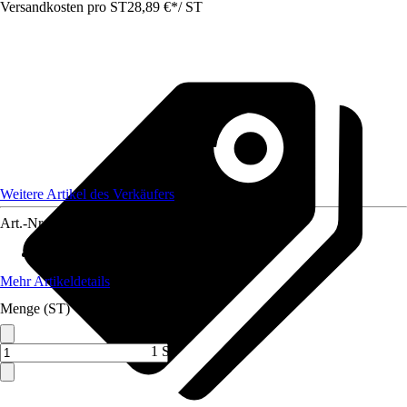
Versandkosten pro ST
28,89 €
*
/
ST
Weitere Artikel des Verkäufers
Art.-Nr.
12578697
Material Gerät
:
Stahl
Mehr Artikeldetails
Menge (ST)
1 ST