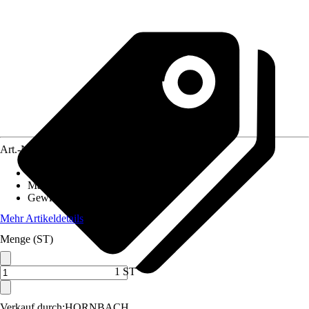
Art.-Nr.
4021306
Material Stiel
:
-
Material Gerät
:
Stahl
Gewicht
:
0,34 kg
Mehr Artikeldetails
Menge (ST)
1 ST
Verkauf durch:
HORNBACH