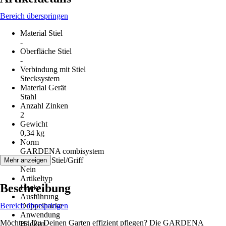
Bereich überspringen
Material Stiel
-
Oberfläche Stiel
-
Verbindung mit Stiel
Stecksystem
Material Gerät
Stahl
Anzahl Zinken
2
Gewicht
0,34 kg
Norm
GARDENA combisystem
Inklusive Stiel/Griff
Mehr anzeigen
Nein
Artikeltyp
Beschreibung
Hacke
Ausführung
Bereich überspringen
Doppelhacke
Anwendung
Möchtest Du Deinen Garten effizient pflegen? Die GARDENA
Hacken