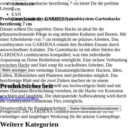
combisystem-Gartenhacke herzförmig 7 cm bietet Dir die perfekte
Arbeitsbreite
Lösung.
7 cm
EAN
Produktmerkmale der GARDENA combisystem-Gartenhacke
2004021306002, 4078500321501
herzförmig 7 cm
Darum solltest Du zugreifen: Diese Hacke ist ideal für die
pflanzenschonende Pflege in eng stehenden Kulturen und Beeten. Mit
einer Arbeitsbreite von 7 cm ermöglicht sie präzises Arbeiten. Das
combisystem von GARDENA erlaubt den flexiblen Einsatz durch
auswechselbare Aufsätze. Die Gartenhacke ist mit allen Stielen des
GARDENA combisystems kompatibel, was eine individuelle
Anpassung an Deine Bedürfnisse ermöglicht. Eine sichere Verbindung
zwischen Hacke und Stiel sorgt für wackelfreies Arbeiten. Die
Doppelhacke bietet vielseitige Einsatzmöglichkeiten: Hacken, Jäten,
Mehr anzeigen
Lüften, Rillenziehen und Planieren sind problemlos möglich. Das
herzförmige Blatt und die zwei Zinken machen sie zu einem
Produktsicherheit
vielseitigen Werkzeug. Hergestellt aus hochwertigem Stahl und mit
einer Duroplast-Beschichtung versehen, ist die Hacke vor Korrosion
geschützt und langlebig. Die platzsparende Aufbewahrung wird durch
Bereich überspringen
die combisystem-Geräteleiste Flex ermöglicht.
Verantwortlich für Produktsicherheit:
.
Siehe Herstellerinformationen
Festgezurrt: Die GARDENA combisystem-Gartenhacke ist ein
vielseitiges und langlebiges Werkzeug für die präzise Gartenpflege.
Weitere Kategorien