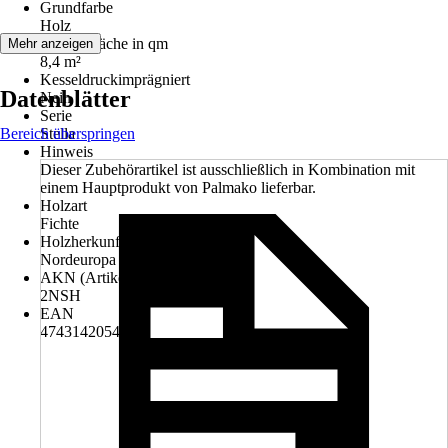
Grundfarbe
Holz
Aufstellfläche in qm
Mehr anzeigen
8,4 m²
Kesseldruckimprägniert
Datenblätter
Nein
Serie
Bereich überspringen
Stella
Hinweis
Dieser Zubehörartikel ist ausschließlich in Kombination mit
einem Hauptprodukt von Palmako lieferbar.
Holzart
Fichte
Holzherkunft
Nordeuropa
AKN (Artikelkurznummer)
2NSH
EAN
4743142054819