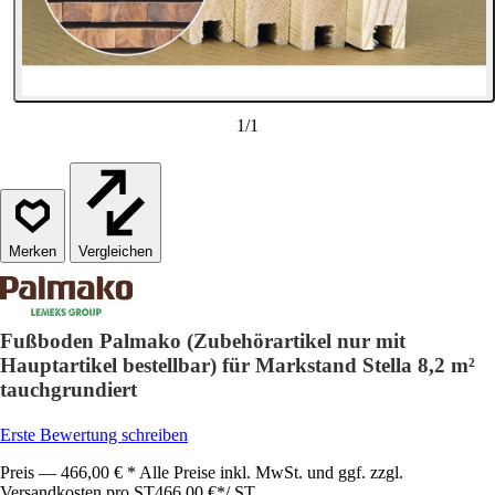
1
/
1
Vergleichen
Fußboden Palmako (Zubehörartikel nur mit
Hauptartikel bestellbar) für Markstand Stella 8,2 m²
tauchgrundiert
Erste Bewertung schreiben
Preis — 466,00 € * Alle Preise inkl. MwSt. und ggf. zzgl.
Versandkosten pro ST
466,00 €
*
/
ST