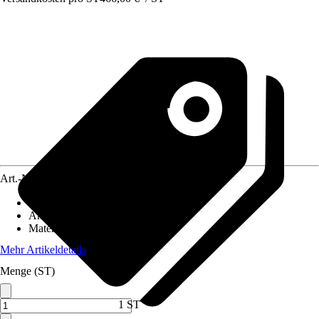
Art.-Nr.
10173962
Artikeltyp
:
Fußboden
Anwendungsbereich
:
Gartenhaus
Material
:
Holz
Mehr Artikeldetails
Menge (ST)
1 ST