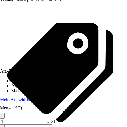
Art.-Nr.
10173961
Artikeltyp
:
Fußboden
Anwendungsbereich
:
Gartenhaus
Material
:
Holz
Mehr Artikeldetails
Menge (ST)
1 ST