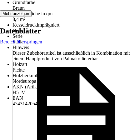
Grundfarbe
Braun
Aufstellfläche in qm
Mehr anzeigen
8,4 m²
Kesseldruckimprägniert
Datenblätter
Nein
Serie
Bereich überspringen
Stella
Hinweis
Dieser Zubehörartikel ist ausschließlich in Kombination mit
einem Hauptprodukt von Palmako lieferbar.
Holzart
Fichte
Holzherkunft
Nordeuropa
AKN (Artikelkurznummer)
H51M
EAN
4743142054802