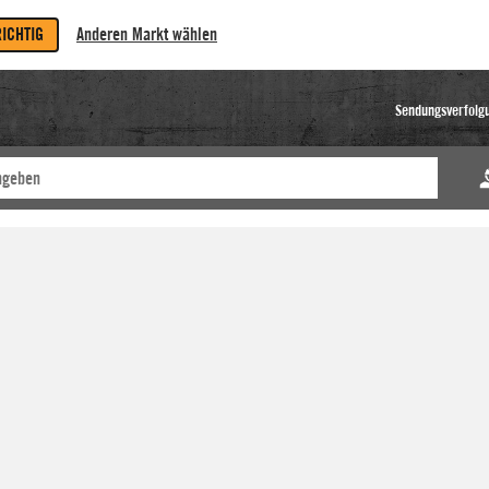
RICHTIG
Anderen Markt wählen
Sendungsverfolg