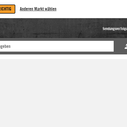
RICHTIG
Anderen Markt wählen
Sendungsverfolg