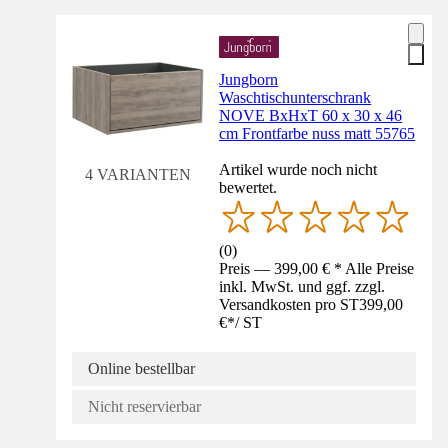
Jungborn
Waschtischunterschrank
NOVE BxHxT 60 x 30 x 46
cm Frontfarbe nuss matt 55765
Artikel wurde noch nicht
4 VARIANTEN
bewertet.
(
0
)
Preis — 399,00 € * Alle Preise
inkl. MwSt. und ggf. zzgl.
Versandkosten pro ST
399,00
€
*
/
ST
Online bestellbar
Nicht reservierbar