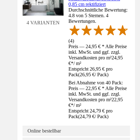
0,85 cm rektifiziert
Durchschnittliche Bewertung:
4.8 von 5 Sternen. 4
Bewertungen.
4 VARIANTEN
(
4
)
Preis — 24,95 € * Alle Preise
inkl. MwSt. und ggf. zzgl.
Versandkosten pro m²
24,95
€
*
/
m²
Entspricht 26,95 € pro
Pack
(
26,95 €
/
Pack
)
Bei Abnahme von 40 Pack:
Preis — 22,95 € * Alle Preise
inkl. MwSt. und ggf. zzgl.
Versandkosten pro m²
22,95
€
*
/
m²
Entspricht 24,79 € pro
Pack
(
24,79 €
/
Pack
)
Online bestellbar