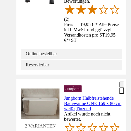
Bewertungen.
(
2
)
Preis — 19,95 € * Alle Preise
inkl. MwSt. und ggf. zzgl.
Versandkosten pro ST
19,95
€
*
/
ST
Online bestellbar
Reservierbar
Jungborn Halbfreistehende
Badewanne ONE 169 x 80 cm
weiß glänzend
Artikel wurde noch nicht
bewertet.
2 VARIANTEN