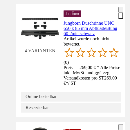
Jungborn Duschrinne UNO
650 x 85 mm Abflussleistung
60 l/min schwarz
Artikel wurde noch nicht
bewertet.
4 VARIANTEN
(
0
)
Preis — 269,00 € * Alle Preise
inkl. MwSt. und ggf. zzgl.
Versandkosten pro ST
269,00
€
*
/
ST
Online bestellbar
Reservierbar