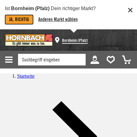
Ist
Bornheim (Pfalz)
Dein richtiger Markt?
JA, RICHTIG
Anderen Markt wählen
Bornheim (Pfalz)
Startseite