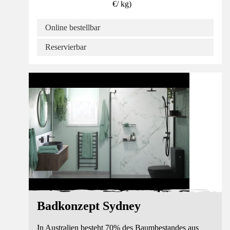
€
/
kg
)
Online bestellbar
Reservierbar
Barrierearm
Badkonzept Sydney
In Australien besteht 70% des Baumbestandes aus