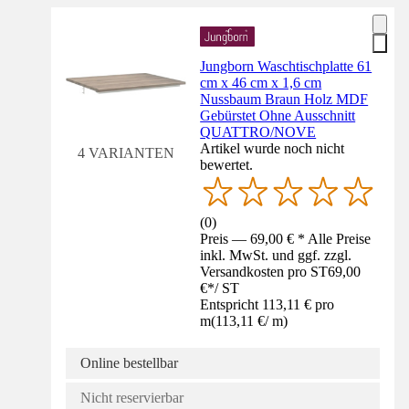
Jungborn Waschtischplatte 61
cm x 46 cm x 1,6 cm
Nussbaum Braun Holz MDF
Gebürstet Ohne Ausschnitt
QUATTRO/NOVE
Artikel wurde noch nicht
4 VARIANTEN
bewertet.
(
0
)
Preis — 69,00 € * Alle Preise
inkl. MwSt. und ggf. zzgl.
Versandkosten pro ST
69,00
€
*
/
ST
Entspricht 113,11 € pro
m
(
113,11 €
/
m
)
Online bestellbar
Nicht reservierbar