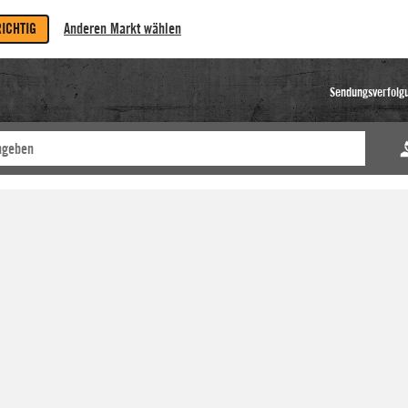
RICHTIG
Anderen Markt wählen
Sendungsverfolg