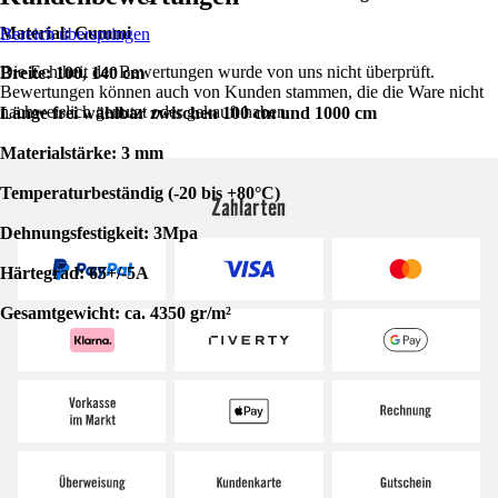
Material: Gummi
Bereich überspringen
Die Echtheit der Bewertungen wurde von uns nicht überprüft.
Breite: 100, 140 cm
Bewertungen können auch von Kunden stammen, die die Ware nicht
nachweislich genutzt oder gekauft haben.
Länge frei wählbar zwischen 100 cm und 1000 cm
Materialstärke: 3 mm
Temperaturbeständig (-20 bis +80°C)
Zahlarten
Dehnungsfestigkeit: 3Mpa
Härtegrad: 65+/-5A
Gesamtgewicht: ca. 4350 gr/m²