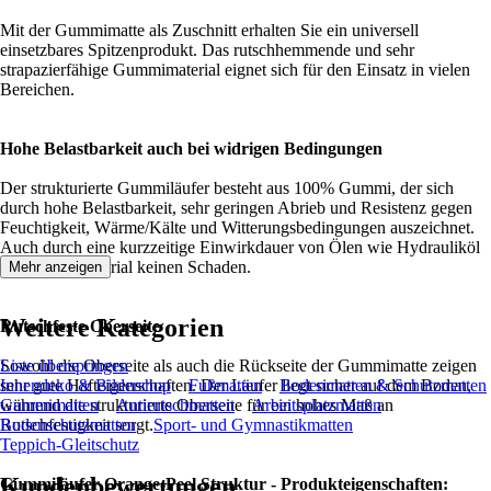
Mit der Gummimatte als Zuschnitt erhalten Sie ein universell
einsetzbares Spitzenprodukt. Das rutschhemmende und sehr
strapazierfähige Gummimaterial eignet sich für den Einsatz in vielen
Bereichen.
Hohe Belastbarkeit auch bei widrigen Bedingungen
Der strukturierte Gummiläufer besteht aus 100% Gummi, der sich
durch hohe Belastbarkeit, sehr geringen Abrieb und Resistenz gegen
Feuchtigkeit, Wärme/Kälte und Witterungsbedingungen auszeichnet.
Auch durch eine kurzzeitige Einwirkdauer von Ölen wie Hydrauliköl
nimmt das Material keinen Schaden.
Mehr anzeigen
Weitere Kategorien
Rutschfeste Oberseite
Sowohl die Oberseite als auch die Rückseite der Gummimatte zeigen
Liste überspringen
sehr gute Hafteigenschaften. Der Läufer liegt sicher auf dem Boden,
Innendeko & Bildershop
Fußmatten
Bodenmatten & Schutzmatten
während die strukturierte Oberseite für ein hohes Maß an
Gummimatten
Antirutschmatten
Arbeitsplatzmatten
Rutschfestigkeit sorgt.
Bodenschutzmatten
Sport- und Gymnastikmatten
Teppich-Gleitschutz
Kundenbewertungen
Gummiläufer Orange-Peel Struktur - Produkteigenschaften: