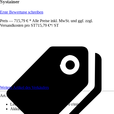
Systainer
Erste Bewertung schreiben
Preis — 715,79 € * Alle Preise inkl. MwSt. und ggf. zzgl.
Versandkosten pro ST
715,79 €
*
/
ST
Weitere Artikel des Verkäufers
Art.-Nr.
12772035
Leerlaufdrehzahl 1. Gang
:
0 r/min - 0 r/min
Akkuspannung
:
18 V