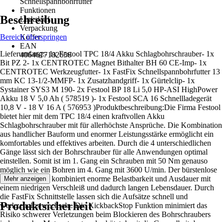
Schnellspannbohrfutter
Funktionen
Beschreibung
Linkslauf
Verpackung
Bereich überspringen
Koffer
EAN
Lieferumfang:- 1x Festool TPC 18/4 Akku Schlagbohrschrauber- 1x
4064677182656
Bit PZ 2- 1x CENTROTEC Magnet Bithalter BH 60 CE-Imp- 1x
CENTROTEC Werkzeugfutter- 1x FastFix Schnellspannbohrfutter 13
mm KC 13-1/2-MMFP- 1x Zusatzhandgriff- 1x Gürtelclip- 1x
Systainer SYS3 M 190- 2x Festool BP 18 Li 5,0 HP-ASI HighPower
Akku 18 V 5,0 Ah ( 578519 )- 1x Festool SCA 16 Schnellladegerät
10,8 V - 18 V 16 A ( 576953 )Produktbeschreibung:Die Firma Festool
bietet hier mit dem TPC 18/4 einen kraftvollen Akku
Schlagbohrschrauber mit für allerhöchste Ansprüche. Die Kombination
aus handlicher Bauform und enormer Leistungsstärke ermöglicht ein
komfortables und effektives arbeiten. Durch die 4 unterschiedlichen
Gänge lässt sich der Bohrschrauber für alle Anwendungen optimal
einstellen. Somit ist im 1. Gang ein Schrauben mit 50 Nm genauso
möglich wie ein Bohren im 4. Gang mit 3600 U/min. Der bürstenlose
EC-TEC Motor kombiniert enorme Belastbarkeit und Ausdauer mit
Mehr anzeigen
einem niedrigen Verschleiß und dadurch langen Lebensdauer. Durch
die FastFix Schnittstelle lassen sich die Aufsätze schnell und
Produktsicherheit
werkzeuglos wechseln. Die KickbackStop Funktion minimiert das
Risiko schwerer Verletzungen beim Blockieren des Bohrschraubers