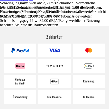
Schwingungsmittelwert ah: 2,50 m/s²Schrauben: Normenreihe
Die Echtheit der Bewertungen wurde von uns nicht überprüft.
EN: 62841Schrauben: Unsicherheit (Lärm) K: 5,00 dBSchrauben:
Bewertungen können auch von Kunden stammen, die die Ware nicht
Unsicherheit (Vibration) K: 1,50 m/s²Schrauben: A-bewerteter
nachweislich genutzt oder gekauft haben.
Schalldruckpegel Lp: 73,00 dB(A)Schrauben: A-bewerteter
Schallleistungspegel Lw: 84,00 dB(A)Bei gewerblicher Nutzung
beachten Sie bitte die Bauvorschriften!
Zahlarten