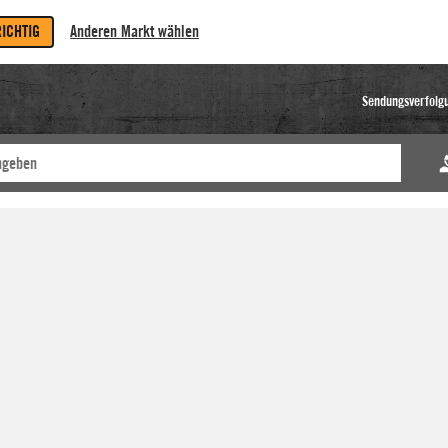
RICHTIG
Anderen Markt wählen
Sendungsverfolg