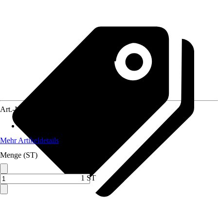
Art.-Nr.
5103618
Gesamtlänge
:
350 mm
Mehr Artikeldetails
Menge (ST)
1 ST