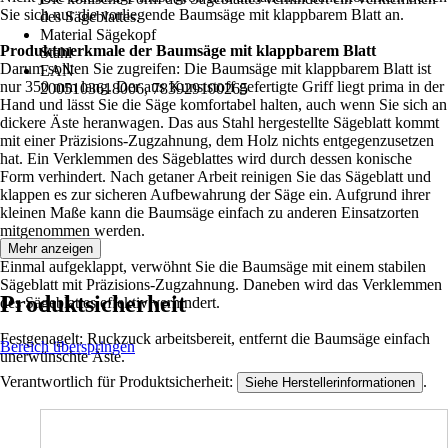
Sie sich nur die vorliegende Baumsäge mit klappbarem Blatt an.
des Sägeblattes.
Material Sägekopf
Produktmerkmale der Baumsäge mit klappbarem Blatt
Stahl
Darum sollten Sie zugreifen: Die Baumsäge mit klappbarem Blatt ist
EAN
nur 350 mm lang. Der aus Kunststoff gefertigte Griff liegt prima in der
2005103618006, 783929100265
Hand und lässt Sie die Säge komfortabel halten, auch wenn Sie sich an
dickere Äste heranwagen. Das aus Stahl hergestellte Sägeblatt kommt
mit einer Präzisions-Zugzahnung, dem Holz nichts entgegenzusetzen
hat. Ein Verklemmen des Sägeblattes wird durch dessen konische
Form verhindert. Nach getaner Arbeit reinigen Sie das Sägeblatt und
klappen es zur sicheren Aufbewahrung der Säge ein. Aufgrund ihrer
kleinen Maße kann die Baumsäge einfach zu anderen Einsatzorten
mitgenommen werden.
Mehr anzeigen
Einmal aufgeklappt, verwöhnt Sie die Baumsäge mit einem stabilen
Sägeblatt mit Präzisions-Zugzahnung. Daneben wird das Verklemmen
Produktsicherheit
des Sägeblattes effektiv verhindert.
Festgenagelt: Ruckzuck arbeitsbereit, entfernt die Baumsäge einfach
Bereich überspringen
unerwünschte Äste.
Verantwortlich für Produktsicherheit:
.
Siehe Herstellerinformationen