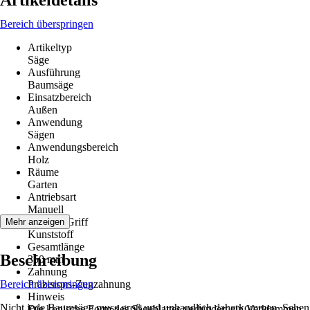
Artikeldetails
Bereich überspringen
Artikeltyp
Säge
Ausführung
Baumsäge
Einsatzbereich
Außen
Anwendung
Sägen
Anwendungsbereich
Holz
Räume
Garten
Antriebsart
Manuell
Material Griff
Mehr anzeigen
Kunststoff
Gesamtlänge
Beschreibung
350 mm
Zahnung
Bereich überspringen
Präzisions-Zugzahnung
Hinweis
Nicht jede Baumsäge muss groß und unhandlich daherkommen. Sehen
Die konische Form des Sägeblattes verhindert ein Verklemmen