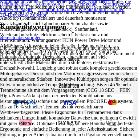
Kombination zahlreicher Sicherheitsfeatures. Reduziert Unfälle, die
Heißluftgebläse
Kompressoren
Schweißgeräte
Stromerzeuger
häufig durch Fehlbedienung oder Fahrlässigkeit verursacht werden.
Tacker & Nagler
Tischbohrmaschinen & Standbohrmaschinen
Umfangreicher Anwenderschutz durch Zweihand-Bedienung mit
3D-Drucker & Zubehör
AutoStop (Totmannschalter) und dauerhaft montiertem
Zusatzhandgriff, nicht abnehmbarer Schutzhaube sowie
Kundenbewertungen
Rückschlagüberwachung (Kickback), Sanftanlauf,
Wiederanlaufschutz, elektronischem Überlastschutz und
Bereich überspringen
Bremsfunktion. Wartungsarmer FEIN Power Drive Motor und
AMPShare Akkusystem liefert dieselbe Leistung wie ein
Die Echtheit der Bewertungen wurde von uns nicht überprüft.
kabelgebundenes 1.200 Watt Gerät für höchste Leistung und
Bewertungen können auch von Kunden stammen, die die Ware nicht
Robustheit. Optimale Drehzahlen, abgestimmt auf viele
nachweislich genutzt oder gekauft haben.
unterschiedlichste Materialien durch stufenlose, elektronische
Drehzahlvorwahl. Langlebig und robust dank komplett geschlossenem
Motorgehäuse. Dies schützt den Motor vor aggressiven keramischen
und mineralischen Stäuben. Innovative Kühlrippen sorgen für optimale
Zahlarten
Entwärmung inklusive Temperaturüberwachung. Bis zu 45 % mehr
Trennschnitte als mit dem Vorgängersystem (CCG 18 SEC + FEIN
High-Power-Akkus) dank der perfekten Kombination aus
leistungsstarker Maschine und powervollem ProCORE Akkusystem.
Bis zu 16 % schneller Trennen als mit vergleichbaren
Wettbewerbsgeräten. Ideale Ergonomie für Trennarbeiten dank
schlankem Umgreifmaß, kompakter Bauweise und geringem Gewicht
mit guter Balance. Optimale Leistung, sichere Handhabung, perfekte
Ergonomie und einfache Bedienung in jeder Arbeitssituation. Sichere
Führung in jeder Arbeitssituation durch in 6 Positionen verstellbaren