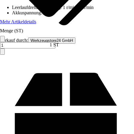
Leerlaufdrehzahl 1. Gang
:
1 r/min - 1 r/min
Akkuspannung
:
18 V
Mehr Artikeldetails
Menge (ST)
Verkauf durch:
Werkzeugstore24 GmbH
1 ST