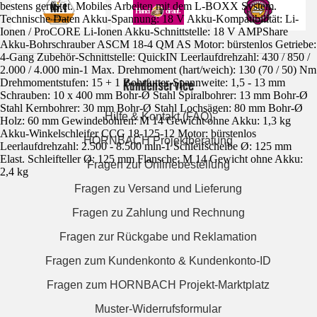
bestens gerüstet. Mobiles Arbeiten mit dem L-BOXX System.
Technische Daten Akku-Spannung: 18 V Akku-Kompatibilität: Li-
Ionen / ProCORE Li-Ionen Akku-Schnittstelle: 18 V AMPShare
Akku-Bohrschrauber ASCM 18-4 QM AS Motor: bürstenlos Getriebe:
4-Gang Zubehör-Schnittstelle: QuickIN Leerlaufdrehzahl: 430 / 850 /
2.000 / 4.000 min-1 Max. Drehmoment (hart/weich): 130 (70 / 50) Nm
Kundenservice
Drehmomentstufen: 15 + 1 Bohrfutter-Spannweite: 1,5 - 13 mm
Schrauben: 10 x 400 mm Bohr-Ø Stahl Spiralbohrer: 13 mm Bohr-Ø
Stahl Kernbohrer: 30 mm Bohr-Ø Stahl Lochsägen: 80 mm Bohr-Ø
Hilfe & Kontakt (FAQ)
Holz: 60 mm Gewindebohren: M 14 Gewicht ohne Akku: 1,3 kg
Akku-Winkelschleifer CCG 18-125-12 Motor: bürstenlos
HORNBACH Projektberatung
Leerlaufdrehzahl: 2.500 - 8.500 min-1 Schleifscheibe Ø: 125 mm
Elast. Schleifteller Ø: 125 mm Flansche: M 14 Gewicht ohne Akku:
Fragen zur Onlinebestellung
2,4 kg
Fragen zu Versand und Lieferung
Fragen zu Zahlung und Rechnung
Fragen zur Rückgabe und Reklamation
Fragen zum Kundenkonto & Kundenkonto-ID
Fragen zum HORNBACH Projekt-Marktplatz
Muster-Widerrufsformular