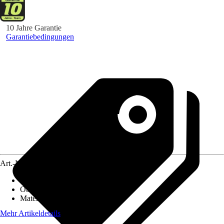
10 Jahre Garantie
Garantiebedingungen
Art.-Nr.
5543493
Material Stiel
:
Holz
Oberfläche Stiel
:
Glatt
Material Gerät
:
Edelstahl
Mehr Artikeldetails