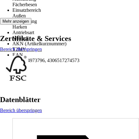
Fächerbesen
Einsatzbereich
Außen
Anwendung
Mehr anzeigen
Harken
Antriebsart
Zertifikate & Services
Manuell
AKN (Artikelkurznummer)
Bereich überspringen
T2MY
EAN
2007004973796, 4306517274573
Datenblätter
Bereich überspringen