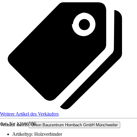
Weitere Artikel des Verkäufers
Art.-Nr.
12666586
Verkauf durch:
Union Bauzentrum Hornbach GmbH Münchweiler
Artikeltyp
:
Holzverbinder