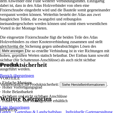
dem Anwender eine Fülle weiterer Verbindungsmittel. Einzigartig
dabei ist, dass in den Atlas Holzverbinder von oben eine
Fixierschraube eingedreht wird und die Bauteile somit gegeneinander
verspannt werden können. Weiterhin besteht der Atlas aus zwei
baugleichen Teilen, die zwangsfrei und reibungslos
ineinandergeschoben werden können und somit einen wesentlichen
Vorteil in der Montage bieten.
Die eingesetzte Fixierschraube fügt die beiden Teile des Atlas
Holzverbinders zu einer Knotenverbindung zusammen und stellt
gleichzeitig die Sicherung gegen unbeabsichtigtes Lösen des
Verbinders dar. Die so erstellte Verbindung ist in vier Richtungen mit
Mehr anzeigen
hohen, geprüften Werten statisch belastbar. Der Einbau kann sowohl
sichtbar (für Schattennut-Anschlüsse) als auch nicht sichtbar
Produktsicherheit
(eingefräst)
ausgeführt werden.
Bereich überspringen
VORTEILE
· Einfache Montage
Verantwortlich für Produktsicherheit:
.
Siehe Herstellerinformationen
· Hoher Vorfertigungsgrad
· Hohe Belastbarkeit
· Sichtbare und nicht sichtbare Anschlüsse
Weitere Kategorien
· Fräser, Fräs- und Montagelehre erhältlich
Liste überspringen
HINWEIS
Garten
Gartenbau & Landschaftsbau
Individuelle Gartengestaltung