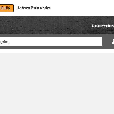
RICHTIG
Anderen Markt wählen
Sendungsverfolg