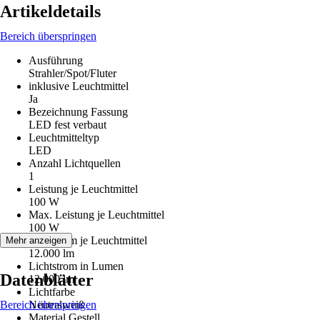
Artikeldetails
Bereich überspringen
Ausführung
Strahler/Spot/Fluter
inklusive Leuchtmittel
Ja
Bezeichnung Fassung
LED fest verbaut
Leuchtmitteltyp
LED
Anzahl Lichtquellen
1
Leistung je Leuchtmittel
100 W
Max. Leistung je Leuchtmittel
100 W
Lichtstrom je Leuchtmittel
Mehr anzeigen
12.000 lm
Lichtstrom in Lumen
Datenblätter
12.000 lm
Lichtfarbe
Bereich überspringen
Neutralweiß
Material Gestell