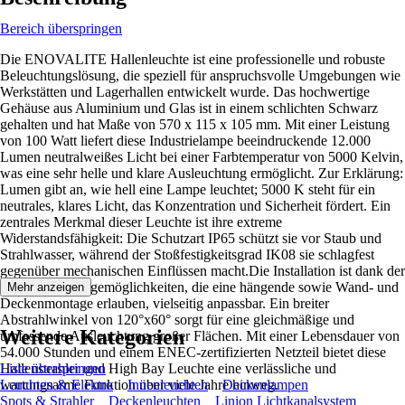
Bereich überspringen
Die ENOVALITE Hallenleuchte ist eine professionelle und robuste
Beleuchtungslösung, die speziell für anspruchsvolle Umgebungen wie
Werkstätten und Lagerhallen entwickelt wurde. Das hochwertige
Gehäuse aus Aluminium und Glas ist in einem schlichten Schwarz
gehalten und hat Maße von 570 x 115 x 105 mm. Mit einer Leistung
von 100 Watt liefert diese Industrielampe beeindruckende 12.000
Lumen neutralweißes Licht bei einer Farbtemperatur von 5000 Kelvin,
was eine sehr helle und klare Ausleuchtung ermöglicht. Zur Erklärung:
Lumen gibt an, wie hell eine Lampe leuchtet; 5000 K steht für ein
neutrales, klares Licht, das Konzentration und Sicherheit fördert. Ein
zentrales Merkmal dieser Leuchte ist ihre extreme
Widerstandsfähigkeit: Die Schutzart IP65 schützt sie vor Staub und
Strahlwasser, während der Stoßfestigkeitsgrad IK08 sie schlagfest
gegenüber mechanischen Einflüssen macht.Die Installation ist dank der
flexiblen Montagemöglichkeiten, die eine hängende sowie Wand- und
Mehr anzeigen
Deckenmontage erlauben, vielseitig anpassbar. Ein breiter
Abstrahlwinkel von 120°x60° sorgt für eine gleichmäßige und
Weitere Kategorien
umfassende Ausleuchtung großer Flächen. Mit einer Lebensdauer von
54.000 Stunden und einem ENEC-zertifizierten Netzteil bietet diese
Hallenstrahler und High Bay Leuchte eine verlässliche und
Liste überspringen
wartungsarme Funktion über viele Jahre hinweg.
Leuchten & Elektro
Innenleuchten
Deckenlampen
Spots & Strahler
Deckenleuchten
Linion Lichtkanalsystem