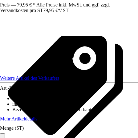
Preis — 79,95 € * Alle Preise inkl. MwSt. und ggf. zzgl.
Versandkosten pro ST
79,95 €
*
/
ST
Weitere Artikel des Verkäufers
Art.-Nr.
12584465
Ausführung
:
Strahler/Spot/Fluter
inklusive Leuchtmittel
:
Ja
Bezeichnung Fassung
:
LED fest verbaut
Mehr Artikeldetails
Menge (ST)