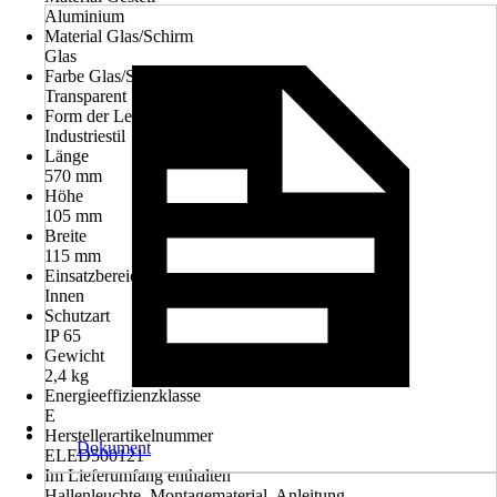
Aluminium
Material Glas/Schirm
Glas
Farbe Glas/Schirm
Transparent
Form der Leuchte
Industriestil
Länge
570 mm
Höhe
105 mm
Breite
115 mm
Einsatzbereich
Innen
Schutzart
IP 65
Gewicht
2,4 kg
Energieeffizienzklasse
E
Herstellerartikelnummer
Dokument
ELED500121
Im Lieferumfang enthalten
Hallenleuchte, Montagematerial, Anleitung