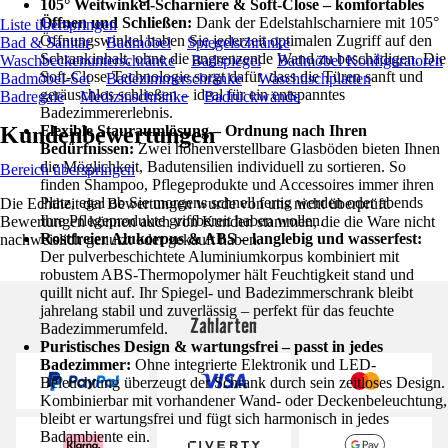
105° Weitwinkel-Scharniere & Soft-Close – komfortables
Öffnen und Schließen:
Dank der Edelstahlscharniere mit 105°
Liste überspringen
Öffnungswinkel haben Sie jederzeit optimalen Zugriff auf den
Bad & Sanitär
Badmöbel
Spiegelschränke
Schrankinhalt, ohne die angrenzende Wand zu beschädigen. Die
Waschbeckenunterschränke
Badspiegel
Badmöbel Konfiguratoren
Soft-Close-Technologie sorgt dafür, dass die Türen sanft und
Badmöbel-Set
Badezimmerschränke
Waschtischplatten
geräuschlos schließen – ideal für ein entspanntes
Badregale
Medizinschränke
Badrückwände
Badezimmererlebnis.
Kundenbewertungen
Flexible Stauraumlösung – Ordnung nach Ihren
Bedürfnissen:
Zwei höhenverstellbare Glasböden bieten Ihnen
die Möglichkeit, Badutensilien individuell zu sortieren. So
Bereich überspringen
finden Shampoo, Pflegeprodukte und Accessoires immer ihren
Platz, egal ob Sie morgens schnell fertig werden oder abends
Die Echtheit der Bewertungen wurde von uns nicht überprüft.
Ihre Pflegeprodukte griffbereit haben wollen.
Bewertungen können auch von Kunden stammen, die die Ware nicht
Rostfreier Alukorpus & ABS – langlebig und wasserfest:
nachweislich genutzt oder gekauft haben.
Der pulverbeschichtete Aluminiumkorpus kombiniert mit
robustem ABS-Thermopolymer hält Feuchtigkeit stand und
quillt nicht auf. Ihr Spiegel- und Badezimmerschrank bleibt
jahrelang stabil und zuverlässig – perfekt für das feuchte
Zahlarten
Badezimmerumfeld.
Puristisches Design & wartungsfrei – passt in jedes
Badezimmer:
Ohne integrierte Elektronik und LED-
Beleuchtung überzeugt der Schrank durch sein zeitloses Design.
Kombinierbar mit vorhandener Wand- oder Deckenbeleuchtung,
bleibt er wartungsfrei und fügt sich harmonisch in jedes
Badambiente ein.