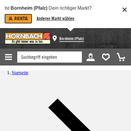
Ist
Bornheim (Pfalz)
Dein richtiger Markt?
JA, RICHTIG
Anderen Markt wählen
Bornheim (Pfalz)
Startseite