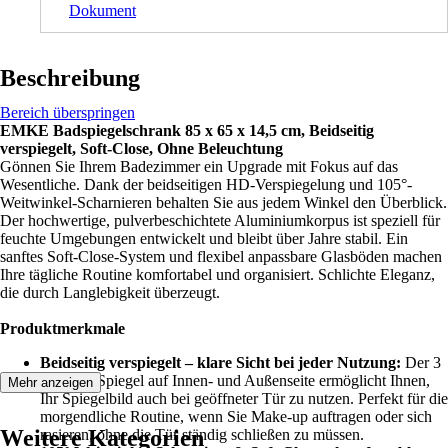
Dokument
Beschreibung
Bereich überspringen
EMKE Badspiegelschrank 85 x 65 x 14,5 cm, Beidseitig
verspiegelt, Soft-Close, Ohne Beleuchtung
Gönnen Sie Ihrem Badezimmer ein Upgrade mit Fokus auf das
Wesentliche. Dank der beidseitigen HD-Verspiegelung und 105°-
Weitwinkel-Scharnieren behalten Sie aus jedem Winkel den Überblick.
Der hochwertige, pulverbeschichtete Aluminiumkorpus ist speziell für
feuchte Umgebungen entwickelt und bleibt über Jahre stabil. Ein
sanftes Soft-Close-System und flexibel anpassbare Glasböden machen
Ihre tägliche Routine komfortabel und organisiert. Schlichte Eleganz,
die durch Langlebigkeit überzeugt.
Produktmerkmale
Beidseitig verspiegelt – klare Sicht bei jeder Nutzung:
Der 3
mm HD-Spiegel auf Innen- und Außenseite ermöglicht Ihnen,
Mehr anzeigen
Ihr Spiegelbild auch bei geöffneter Tür zu nutzen. Perfekt für die
morgendliche Routine, wenn Sie Make-up auftragen oder sich
Weitere Kategorien
rasieren, ohne die Tür ständig schließen zu müssen.