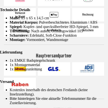
Technische Details
Maße:
85 x 65 x 14,5 cm
Material Korpus:
Pulverbeschichtetes Aluminium / ABS
Spiegel:
Kupfer- und quecksilberfreier HD-Spiegel, 3 mm
Türöffnung:
Nach außen, Öffnungswinkel 105°
Scharniere:
Edelstahl, Soft-Close-Funktion
Montage:
Vormontiert, Wandmontage
Lieferumfang
Hauptversandpartner
1x EMKE Badspiegelschrank
1x Montagematerial
1x Montageanleitung
Versand
Kostenlos innerhalb des deutschen Festlands (keine
Inselzustellung).
Bitte hinterlegen Sie eine aktuelle Telefonnummer für die
Zustellavisierung.