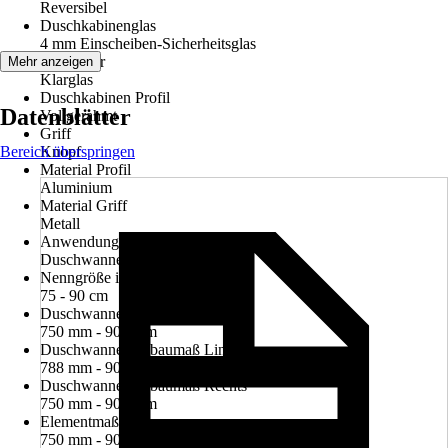
Reversibel
Duschkabinenglas
4 mm Einscheiben-Sicherheitsglas
Glasdekor
Mehr anzeigen
Klarglas
Duschkabinen Profil
Datenblätter
Vollgerahmt
Griff
Bereich überspringen
Knopf
Material Profil
Aluminium
Material Griff
Metall
Anwendungsbereich
Duschwanne
Nenngröße in cm
75 - 90 cm
Duschwanneneinbaumaß
750 mm - 900 mm
Duschwanneneinbaumaß Links
788 mm - 905 mm
Duschwanneneinbaumaß Rechts
750 mm - 900 mm
Elementmaß
750 mm - 900 mm