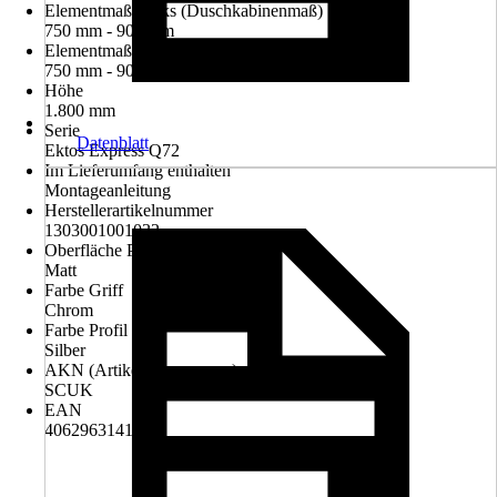
Elementmaß Links (Duschkabinenmaß)
750 mm - 900 mm
Elementmaß Rechts (Duschkabinenmaß)
750 mm - 900 mm
Höhe
1.800 mm
Serie
Datenblatt
Ektos Express Q72
Im Lieferumfang enthalten
Montageanleitung
Herstellerartikelnummer
1303001001032
Oberfläche Profil
Matt
Farbe Griff
Chrom
Farbe Profil
Silber
AKN (Artikelkurznummer)
SCUK
EAN
4062963141103