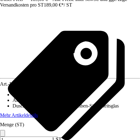
Versandkosten pro ST
189,00 €
*
/
ST
Art.-Nr.
10352735
Duschtyp
:
Eckeinstieg
Anschlagrichtung
:
Reversibel
Duschkabinenglas
:
4 mm Einscheiben-Sicherheitsglas
Mehr Artikeldetails
Menge (ST)
1 ST