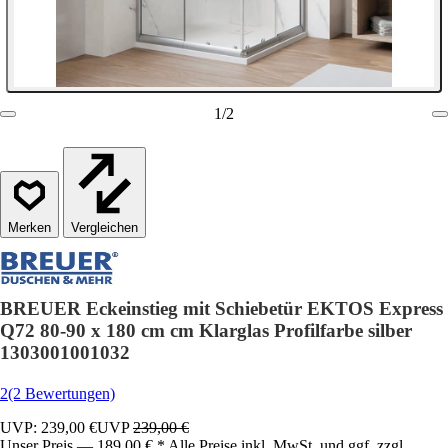
1
/
2
Vergleichen
BREUER Eckeinstieg mit Schiebetür EKTOS Express
Q72 80-90 x 180 cm cm Klarglas Profilfarbe silber
1303001001032
2
(2 Bewertungen)
UVP: 239,00 €
UVP
239,00 €
Unser Preis — 189,00 € * Alle Preise inkl. MwSt. und ggf. zzgl.